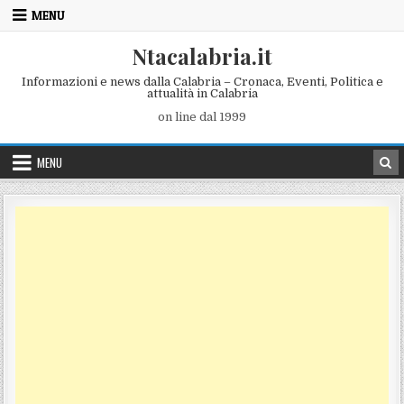
Skip to content
MENU
Ntacalabria.it
Informazioni e news dalla Calabria – Cronaca, Eventi, Politica e
attualità in Calabria
on line dal 1999
MENU