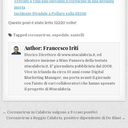
Trovato a Villa San Giovanni il corpicino di una neonata
morta
Incidente Stradale a Pellaro sulla SS106
Questo post é stato letto 12220 volte!
Tagged
coronavirus
,
ospedale
,
santelli
Author:
Francesco Iriti
Storico Direttore di www.ntacalabria.it, ed
ideatore insieme a Nino Pansera della testata
ntacalabria.it, E' giornalista pubblicista dal 2008.
Vive in Irlanda da circa 10 anni come Digital
Marketing Manager, ma porta avanti il giornale
con l'aiuto di vari collaboratori che hanno sposato
il progetto di Ntacalabria.
Navigazione articoli
← Coronavirus in Calabria: salgono a 9 i casi positivi
Coronavirus a Reggio Calabria, positivo dipendente di De Blasi →