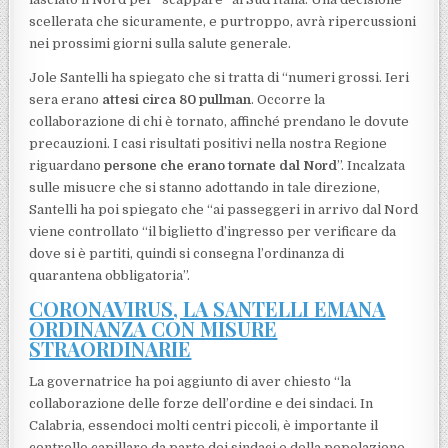
scellerata che sicuramente, e purtroppo, avrà ripercussioni
nei prossimi giorni sulla salute generale.
Jole Santelli ha spiegato che si tratta di “numeri grossi. Ieri
sera erano
attesi circa 80 pullman
. Occorre la
collaborazione di chi è tornato, affinché prendano le dovute
precauzioni. I casi risultati positivi nella nostra Regione
riguardano
persone che erano tornate dal Nord
”. Incalzata
sulle misucre che si stanno adottando in tale direzione,
Santelli ha poi spiegato che “ai passeggeri in arrivo dal Nord
viene controllato “il biglietto d’ingresso per verificare da
dove si è partiti, quindi si consegna l’ordinanza di
quarantena obbligatoria”.
CORONAVIRUS, LA SANTELLI EMANA
ORDINANZA CON MISURE
STRAORDINARIE
La governatrice ha poi aggiunto di aver chiesto “la
collaborazione delle forze dell’ordine e dei sindaci. In
Calabria, essendoci molti centri piccoli, è importante il
controllo capillare da parte dei sindaci e della popolazione.