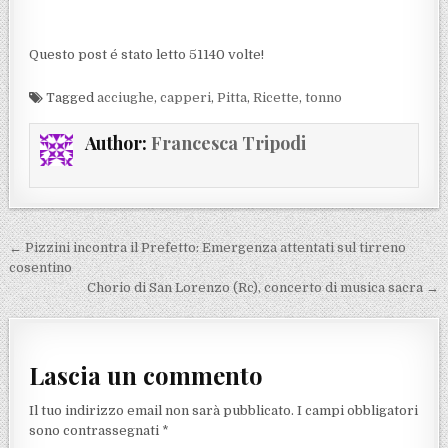
Questo post é stato letto 51140 volte!
Tagged
acciughe
,
capperi
,
Pitta
,
Ricette
,
tonno
Author:
Francesca Tripodi
Navigazione articoli
← Pizzini incontra il Prefetto: Emergenza attentati sul tirreno
cosentino
Chorio di San Lorenzo (Rc), concerto di musica sacra →
Lascia un commento
Il tuo indirizzo email non sarà pubblicato.
I campi obbligatori
sono contrassegnati
*