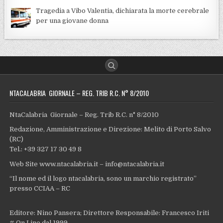
Tragedia a Vibo Valentia, dichiarata la morte cerebrale
per una giovane donna
NTACALABRIA GIORNALE – REG. TRIB R.C. N° 8/2010
NtaCalabria Giornale – Reg. Trib R.C. n° 8/2010
Redazione, Amministrazione e Direzione: Melito di Porto Salvo
(RC)
Tel.: +39 327 17 30 49 8
Web Site www.ntacalabria.it – info@ntacalabria.it
“Il nome ed il logo ntacalabria, sono un marchio registrato”
presso CCIAA – RC
Editore: Nino Pansera; Direttore Responsabile: Francesco Iriti
# On Line dal 1999