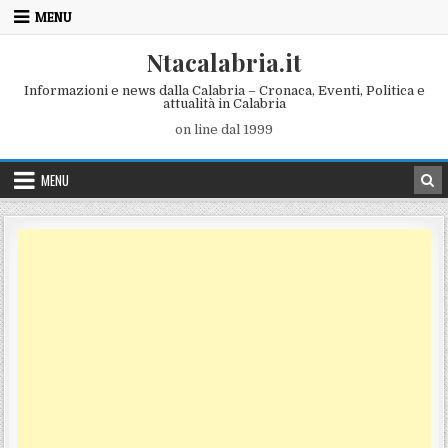
Skip to content
MENU
Ntacalabria.it
Informazioni e news dalla Calabria – Cronaca, Eventi, Politica e
attualità in Calabria
on line dal 1999
MENU