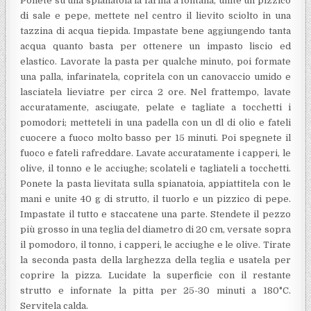
Ponete su una spianatoia la farina a fontana, unite un pizzico
di sale e pepe, mettete nel centro il lievito sciolto in una
tazzina di acqua tiepida. Impastate bene aggiungendo tanta
acqua quanto basta per ottenere un impasto liscio ed
elastico. Lavorate la pasta per qualche minuto, poi formate
una palla, infarinatela, copritela con un canovaccio umido e
lasciatela lieviatre per circa 2 ore. Nel frattempo, lavate
accuratamente, asciugate, pelate e tagliate a tocchetti i
pomodori; metteteli in una padella con un dl di olio e fateli
cuocere a fuoco molto basso per 15 minuti. Poi spegnete il
fuoco e fateli rafreddare. Lavate accuratamente i capperi, le
olive, il tonno e le acciughe; scolateli e tagliateli a tocchetti.
Ponete la pasta lievitata sulla spianatoia, appiattitela con le
mani e unite 40 g di strutto, il tuorlo e un pizzico di pepe.
Impastate il tutto e staccatene una parte. Stendete il pezzo
più grosso in una teglia del diametro di 20 cm, versate sopra
il pomodoro, il tonno, i capperi, le acciughe e le olive. Tirate
la seconda pasta della larghezza della teglia e usatela per
coprire la pizza. Lucidate la superficie con il restante
strutto e infornate la pitta per 25-30 minuti a 180°C.
Servitela calda.