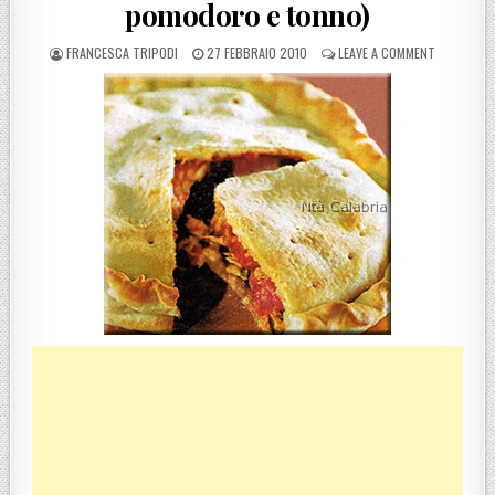
pomodoro e tonno)
POSTED BY
POSTED ON
ON PITTA 
FRANCESCA TRIPODI
27 FEBBRAIO 2010
LEAVE A COMMENT