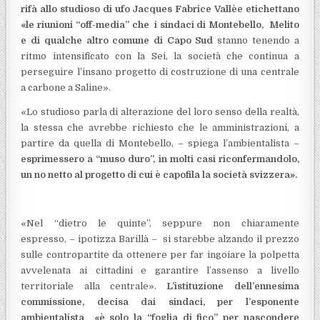
rifà allo studioso di ufo Jacques Fabrice Vallèe etichettano
«le riunioni “off-media” che i sindaci di Montebello, Melito
e di qualche altro comune di Capo Sud
stanno tenendo a
ritmo intensificato con la Sei, la società che continua a
perseguire l’insano progetto di costruzione di una centrale
a carbone a Saline».
«Lo studioso parla di alterazione del loro senso della realtà,
la stessa che avrebbe richiesto che le amministrazioni, a
partire da quella di Montebello, – spiega l’ambientalista –
esprimessero a “muso duro”, in molti casi riconfermandolo,
un no netto al progetto di cui è capofila la società svizzera».
«Nel “dietro le quinte”, seppure non chiaramente
espresso, – ipotizza Barillà – si starebbe alzando il prezzo
sulle contropartite da ottenere per far ingoiare la polpetta
avvelenata ai cittadini e garantire l’assenso a livello
territoriale alla centrale».
L’istituzione dell’ennesima
commissione, decisa dai sindaci, per l’esponente
ambientalista «è solo la “foglia di fico” per nascondere