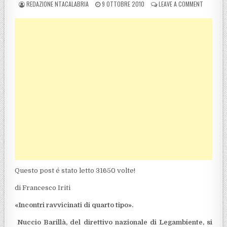
POSTED BY
POSTED ON
ON NUCCI
REDAZIONE NTACALABRIA
9 OTTOBRE 2010
LEAVE A COMMENT
Questo post é stato letto 31650 volte!
di Francesco Iriti
«Incontri ravvicinati di quarto tipo».
Nuccio Barillà, del direttivo nazionale di Legambiente, si