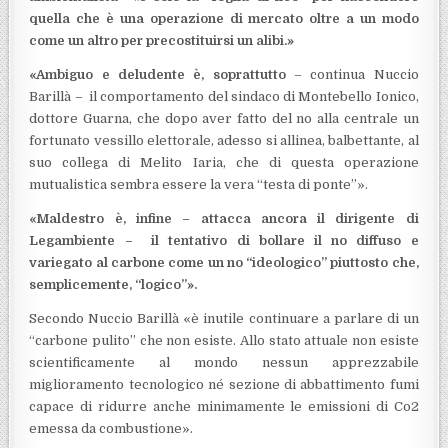
quella che è una operazione di mercato oltre a un modo
come un altro per precostituirsi un alibi.»
«Ambiguo e deludente è, soprattutto
– continua Nuccio
Barillà – il comportamento del sindaco di Montebello Ionico,
dottore Guarna, che dopo aver fatto del no alla centrale un
fortunato vessillo elettorale, adesso si allinea, balbettante, al
suo collega di Melito Iaria, che di questa operazione
mutualistica sembra essere la vera “testa di ponte”».
«Maldestro è, infine – attacca ancora il dirigente di
Legambiente – il tentativo di bollare il no diffuso e
variegato al carbone come un no “ideologico” piuttosto che,
semplicemente, “logico”».
Secondo Nuccio Barillà «è inutile continuare a parlare di un
“carbone pulito” che non esiste. Allo stato attuale non esiste
scientificamente al mondo nessun apprezzabile
miglioramento tecnologico né sezione di abbattimento fumi
capace di ridurre anche minimamente le emissioni di Co2
emessa da combustione».