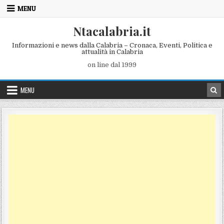
Skip to content
MENU
Ntacalabria.it
Informazioni e news dalla Calabria – Cronaca, Eventi, Politica e
attualità in Calabria
on line dal 1999
MENU