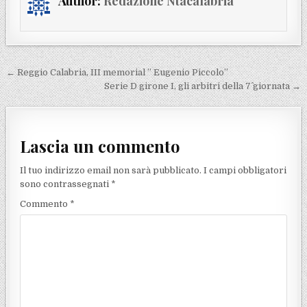
Author:
Redazione Ntacalabria
Navigazione articoli
← Reggio Calabria, III memorial ” Eugenio Piccolo”
Serie D girone I, gli arbitri della 7^ giornata →
Lascia un commento
Il tuo indirizzo email non sarà pubblicato.
I campi obbligatori
sono contrassegnati
*
Commento
*