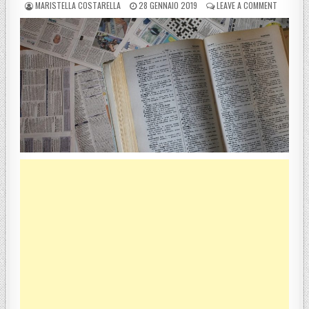
POSTED BY
POSTED ON
ON L’ACC
MARISTELLA COSTARELLA
28 GENNAIO 2019
LEAVE A COMMENT