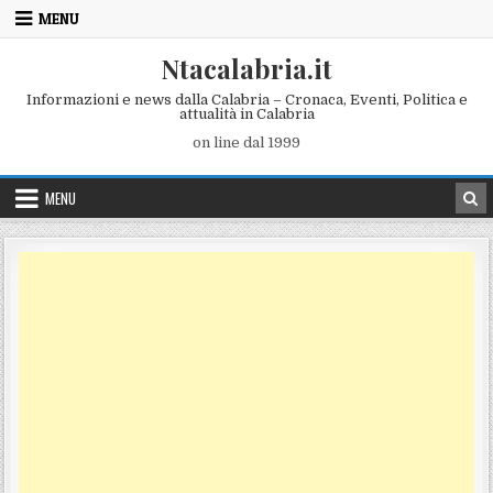
Skip to content
MENU
Ntacalabria.it
Informazioni e news dalla Calabria – Cronaca, Eventi, Politica e
attualità in Calabria
on line dal 1999
MENU