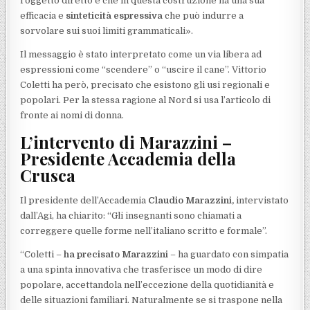
l’oggetto diretto e che in questa costruzione ha una sua
efficacia e
sinteticità espressiva
che può indurre a
sorvolare sui suoi limiti grammaticali».
Il messaggio è stato interpretato come un via libera ad
espressioni come “scendere” o “uscire il cane”. Vittorio
Coletti ha però, precisato che esistono gli usi regionali e
popolari. Per la stessa ragione al Nord si usa l’articolo di
fronte ai nomi di donna.
L’intervento di Marazzini –
Presidente Accademia della
Crusca
Il presidente dell’Accademia
Claudio Marazzini,
intervistato
dall’Agi, ha chiarito: “Gli insegnanti sono chiamati a
correggere quelle forme nell’italiano scritto e formale”.
“Coletti –
ha precisato Marazzini
– ha guardato con simpatia
a una spinta innovativa che trasferisce un modo di dire
popolare, accettandola nell’eccezione della quotidianità e
delle situazioni familiari. Naturalmente se si traspone nella