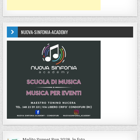
NUOVA-SINFONIA-ACADEMY
Melito Sunset Run 2026, le foto