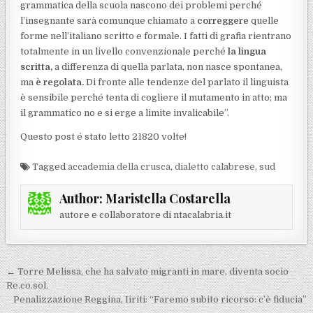
grammatica della scuola nascono dei problemi perché
l’insegnante sarà comunque chiamato a
correggere
quelle
forme nell’italiano scritto e formale. I fatti di grafia rientrano
totalmente in un livello convenzionale perché
la lingua
scritta,
a differenza di quella parlata, non nasce spontanea,
ma
è regolata.
Di fronte alle tendenze del parlato il linguista
è sensibile perché tenta di cogliere il mutamento in atto; ma
il grammatico no e si erge a limite invalicabile”.
Questo post é stato letto 21820 volte!
Tagged
accademia della crusca
,
dialetto calabrese
,
sud
Author:
Maristella Costarella
autore e collaboratore di ntacalabria.it
Navigazione articoli
← Torre Melissa, che ha salvato migranti in mare, diventa socio
Re.co.sol.
Penalizzazione Reggina, Iiriti: “Faremo subito ricorso: c’è fiducia”