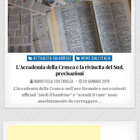
ATTUALITÀ CALABRESE
NEWS DALL'ITALIA
Posted in
L’Accademia della Crusca e la rivincita del Sud,
precisazioni
POSTED BY
POSTED ON
MARISTELLA COSTARELLA
28 GENNAIO 2019
L’Accademia della Crusca: nell’uso formale e nei contesti
ufficiali “siedi il bambino” o “scendi il cane” sono
assolutamente da correggere….