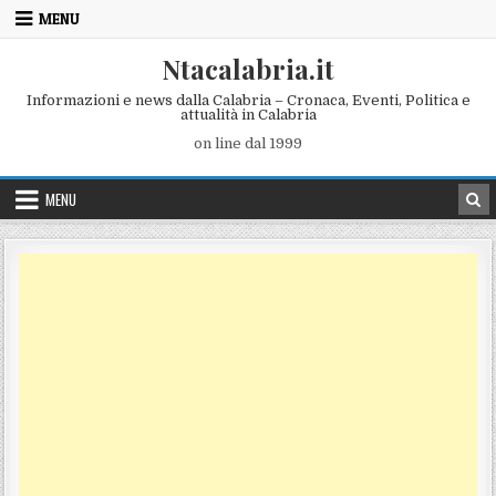
Skip to content
MENU
Ntacalabria.it
Informazioni e news dalla Calabria – Cronaca, Eventi, Politica e
attualità in Calabria
on line dal 1999
MENU