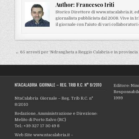
Author:
Francesco Iriti
Storico Direttore di www.ntacalabria.it, ed
giornalista pubblicista dal 2008. Vive in 
il giornale con l'aiuto di vari collaborator
Navigazione articoli
← 65 arresti per ‘Ndrangheta a Reggio Calabria e in provincia
NTACALABRIA GIORNALE – REG. TRIB R.C. N° 8/2010
Editore: Nin
Responsabile
1999
NtaCalabria Giornale – Reg. Trib R.C. n°
8/2010
Redazione, Amministrazione e Direzione:
Melito di Porto Salvo (RC)
Tel.: +39 327 17 30 49 8
Web Site www.ntacalabria.it –