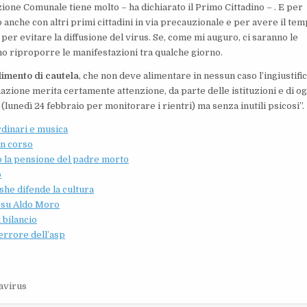
zione Comunale tiene molto – ha dichiarato il Primo Cittadino – . E per
anche con altri primi cittadini in via precauzionale e per avere il te
 per evitare la diffusione del virus. Se, come mi auguro, ci saranno le
o riproporre le manifestazioni tra qualche giorno.
imento di cautela
, che non deve alimentare in nessun caso l’ingiustifi
tuazione merita certamente attenzione, da parte delle istituzioni e di og
 (lunedì 24 febbraio per monitorare i rientri) ma senza inutili psicosi”.
rdinari e musica
in corso
no la pensione del padre morto
o
she difende la cultura
a su Aldo Moro
 bilancio
errore dell’asp
avirus