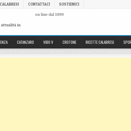
 CALABRESI
CONTATTACI
SOSTIENICI
on line dal 1999
attualità in
ENZA
CATANZARO
VIBO V
CROTONE
RICETTE CALABRESI
SPOR