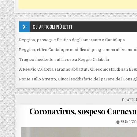
GLI ARTICOLI PIÙ LETTI
Reggina, prosegue il ritiro degli amaranto a Cantalupa
Reggina, ritiro Cantalupa: modifica al programma allenament
Tragico incidente sul lavoro a Reggio Calabria
A Reggio Calabria saranno abbattuti gli ecomostri di san Bru
Ponte sullo Stretto, Ciucci soddisfatto del parere del Consig
POSTE
ATTUA
Coronavirus, sospeso Carneva
POSTED B
FRANCESCO