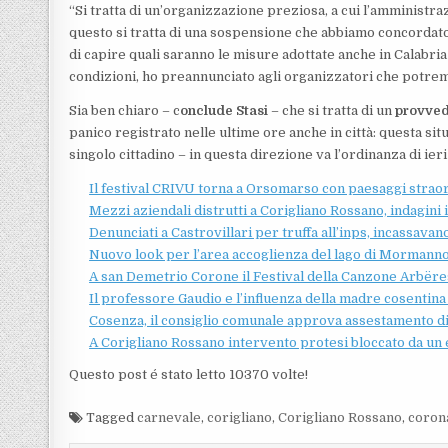
“Si tratta di un’organizzazione preziosa, a cui l’amministra
questo si tratta di una sospensione che abbiamo concordato 
di capire quali saranno le misure adottate anche in Calabria
condizioni, ho preannunciato agli organizzatori che potrem
Sia ben chiaro – c
onclude Stasi
– che si tratta di un
provved
panico registrato nelle ultime ore anche in città: questa si
singolo cittadino – in questa direzione va l’ordinanza di ieri
Il festival CRIVU torna a Orsomarso con paesaggi strao
Mezzi aziendali distrutti a Corigliano Rossano, indagini 
Denunciati a Castrovillari per truffa all’inps, incassava
Nuovo look per l’area accoglienza del lago di Mormann
A san Demetrio Corone il Festival della Canzone Arbëre
Il professore Gaudio e l’influenza della madre cosentin
Cosenza, il consiglio comunale approva assestamento di
A Corigliano Rossano intervento protesi bloccato da un 
Questo post é stato letto 10370 volte!
Tagged
carnevale
,
corigliano
,
Corigliano Rossano
,
coron