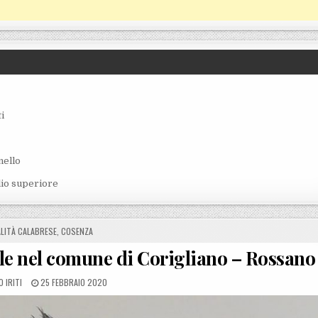
i
nello
lio superiore
D IN
LITÀ CALABRESE
,
COSENZA
le nel comune di Corigliano – Rossano
Y
POSTED ON
 IRITI
25 FEBBRAIO 2020