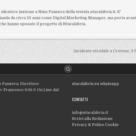
 ideatore insieme a Nino Pansera della testata ntacalabria.it, E'
Irlanda da circa 10 anni come Digital Marketing Manager, ma porta avan
i che hanno sposato il progetto di Ntacalabria.
Incidente stradale a Crotone, 3 f
o Pansera; Direttore
ntacalabria su whatsapp
: Francesco Iriti # On Line dal
CONTATTI
info@ntacalabria.it
Scrivi alla Redazione
Privacy & Police Cookie