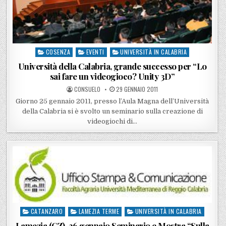
COSENZA
EVENTI
UNIVERSITÀ IN CALABRIA
Posted in
Università della Calabria, grande successo per “Lo
sai fare un videogioco? Unity 3D”
POSTED BY
POSTED ON
CONSUELO
29 GENNAIO 2011
Giorno 25 gennaio 2011, presso l’Aula Magna dell’Università
della Calabria si è svolto un seminario sulla creazione di
videogiochi di…
CATANZARO
LAMEZIA TERME
UNIVERSITÀ IN CALABRIA
Posted in
Lamezia (CZ), 26 gennaio Seminario e Mostra “Sulla