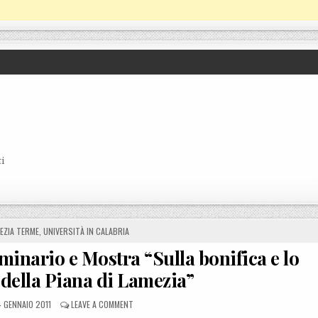
i
EZIA TERME
,
UNIVERSITÀ IN CALABRIA
inario e Mostra “Sulla bonifica e lo
 della Piana di Lamezia”
STED ON
ON LAMEZIA (CZ), 26 GENNAIO SEMINARIO E MOSTRA “
 GENNAIO 2011
LEAVE A COMMENT