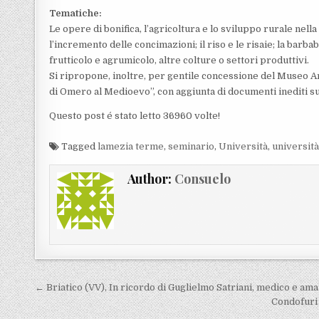
Tematiche:
Le opere di bonifica, l’agricoltura e lo sviluppo rurale nella
l’incremento delle concimazioni; il riso e le risaie; la barba
frutticolo e agrumicolo, altre colture o settori produttivi.
Si ripropone, inoltre, per gentile concessione del Museo A
di Omero al Medioevo”, con aggiunta di documenti inediti sul
Questo post é stato letto 36960 volte!
Tagged
lamezia terme
,
seminario
,
Università
,
università
Author:
Consuelo
Navigazione articoli
← Briatico (VV), In ricordo di Guglielmo Satriani, medico e am
Condofuri 