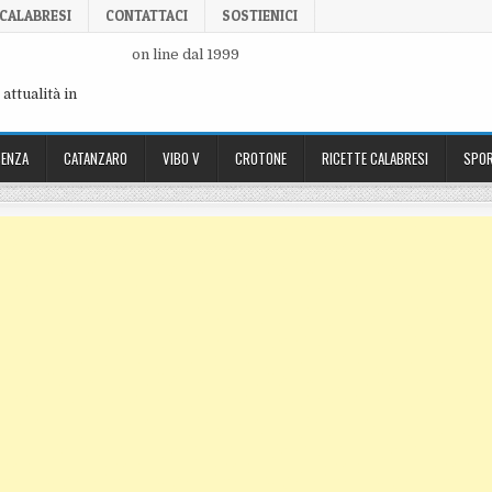
 CALABRESI
CONTATTACI
SOSTIENICI
on line dal 1999
attualità in
ENZA
CATANZARO
VIBO V
CROTONE
RICETTE CALABRESI
SPOR