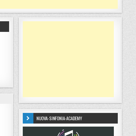
NUOVA-SINFONIA-ACADEMY
SULLA BONIFICA E LO SVILUPPO RURALE DELLA PIANA DI LAMEZIA”