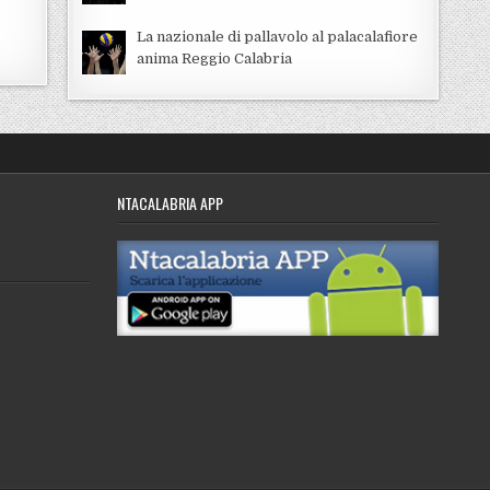
La nazionale di pallavolo al palacalafiore
anima Reggio Calabria
NTACALABRIA APP