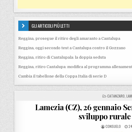
GLI ARTICOLI PIÙ LETTI
Reggina, prosegue il ritiro degli amaranto a Cantalupa
Reggina, oggi secondo test a Cantalupa contro il Gozzano
Reggina, ritiro di Cantalupala: la doppia seduta
Reggina, ritiro Cantalupa: modifica al programma allenament
Cambia il tabellone della Coppa Italia di serie D
POSTED IN
CATANZARO
,
LAM
Lamezia (CZ), 26 gennaio Sem
sviluppo rurale
POSTED BY
PO
CONSUELO
24