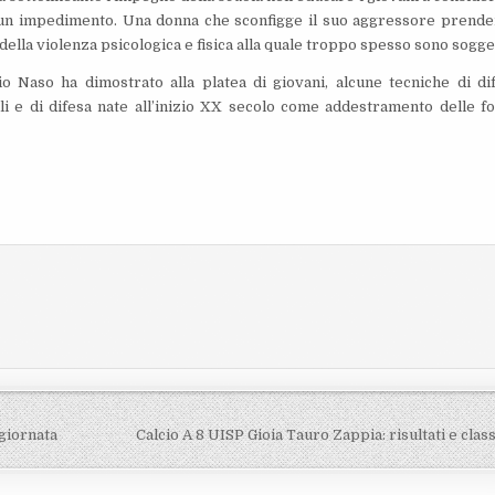
on un impedimento. Una donna che sconfigge il suo aggressore prend
della violenza psicologica e fisica alla quale troppo spesso sono sogge
io Naso ha dimostrato alla platea di giovani, alcune tecniche di di
ali e di difesa nate all’inizio XX secolo come addestramento delle f
giornata
Calcio A 8 UISP Gioia Tauro Zappia: risultati e clas