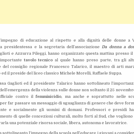
l’impegno di educazione al rispetto e alla dignità delle donne a 
La presidentessa e la segretaria dell’associazione
Da donna a do
glioti e Azzurra Pileggi, hanno organizzato questa mattina presso il
 importante
tavolo tecnico
al quale hanno preso parte, tra gli altr
 del consiglio regionale Francesco Talarico, il maestro di arti marz
 ed il preside del liceo classico Michele Morelli, Raffaele Suppa.
ssa Gaglioti ed il presidente Talarico hanno sottolineato l’importanz
dell’emergenza della violenza sulle donne non soltanto il 25 novembre
fficiale contro il
femminicidio
, ma anche e soprattutto nelle sc
 per far passare un messaggio di uguaglianza di genere che deve for
ente e socialmente gli uomini di domani. Professori e presidi h
mento di quelle concezioni culturali, molto forti al Sud, che vogliono
rla una potenziale risorsa sociale, libera, autonoma e lavoratrice.
ha sottolineanto l’impegno della scuola nell’educare i giovani a conside