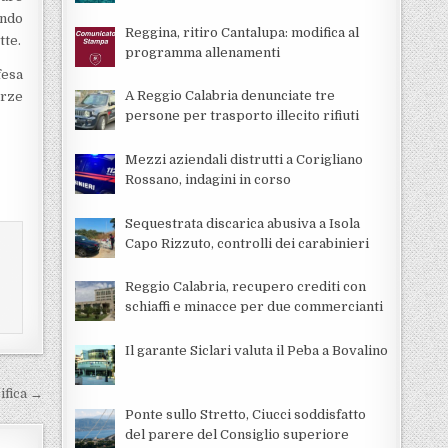
endo
Reggina, ritiro Cantalupa: modifica al
tte.
programma allenamenti
fesa
A Reggio Calabria denunciate tre
orze
persone per trasporto illecito rifiuti
Mezzi aziendali distrutti a Corigliano
Rossano, indagini in corso
Sequestrata discarica abusiva a Isola
Capo Rizzuto, controlli dei carabinieri
Reggio Calabria, recupero crediti con
schiaffi e minacce per due commercianti
Il garante Siclari valuta il Peba a Bovalino
sifica →
Ponte sullo Stretto, Ciucci soddisfatto
del parere del Consiglio superiore