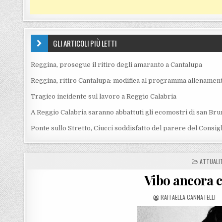
GLI ARTICOLI PIÙ LETTI
Reggina, prosegue il ritiro degli amaranto a Cantalupa
Reggina, ritiro Cantalupa: modifica al programma allenament
Tragico incidente sul lavoro a Reggio Calabria
A Reggio Calabria saranno abbattuti gli ecomostri di san Bru
Ponte sullo Stretto, Ciucci soddisfatto del parere del Consig
POSTED 
ATTUALI
Vibo ancora c
POSTED BY
RAFFAELLA CANNATELLI