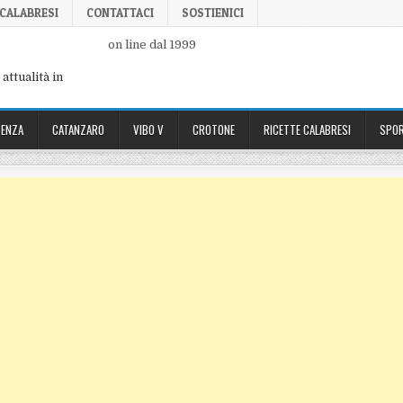
 CALABRESI
CONTATTACI
SOSTIENICI
on line dal 1999
attualità in
ENZA
CATANZARO
VIBO V
CROTONE
RICETTE CALABRESI
SPOR