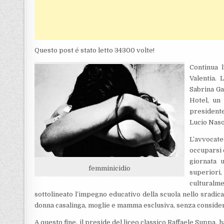
Questo post é stato letto 34300 volte!
Continua 
Valentia. 
Sabrina Ga
Hotel, un
presidente
Lucio Naso
L’avvocate
occuparsi 
giornata u
femminicidio
superiori,
culturalm
sottolineato l’impegno educativo della scuola nello sradica
donna casalinga, moglie e mamma esclusiva, senza considera
A questo fine, il preside del liceo classico Raffaele Suppa, 