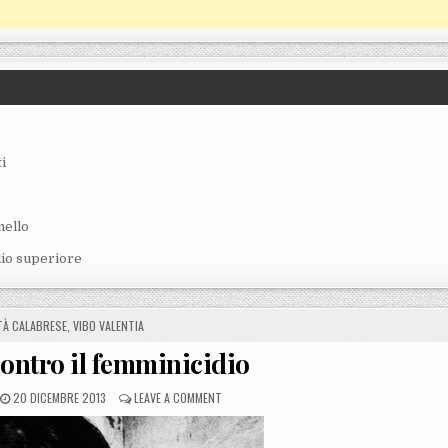
i
nello
lio superiore
IN
TÀ CALABRESE
,
VIBO VALENTIA
ontro il femminicidio
POSTED ON
ON VIBO ANCORA CONTRO IL FEMMINICIDIO
20 DICEMBRE 2013
LEAVE A COMMENT