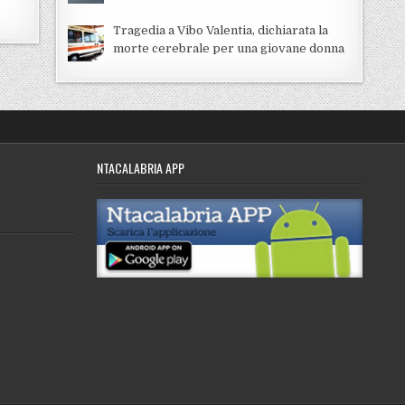
Tragedia a Vibo Valentia, dichiarata la
morte cerebrale per una giovane donna
NTACALABRIA APP