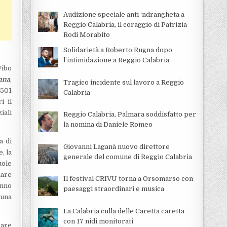
Audizione speciale anti ‘ndrangheta a
Reggio Calabria, il coraggio di Patrizia
Rodi Morabito
Solidarietà a Roberto Rugna dopo
l’intimidazione a Reggio Calabria
Vibo
nna
,
Tragico incidente sul lavoro a Reggio
 501
Calabria
i il
iali
Reggio Calabria, Palmara soddisfatto per
la nomina di Daniele Romeo
a di
Giovanni Laganà nuovo direttore
, la
generale del comune di Reggio Calabria
uole
mare
Il festival CRIVU torna a Orsomarso con
anno
paesaggi straordinari e musica
 una
La Calabria culla delle Caretta caretta
con 17 nidi monitorati
rare