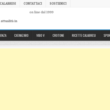
 CALABRESI
CONTATTACI
SOSTIENICI
on line dal 1999
attualità in
ENZA
CATANZARO
VIBO V
CROTONE
RICETTE CALABRESI
SPOR