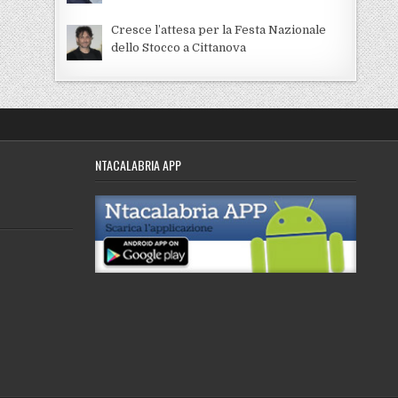
Cresce l’attesa per la Festa Nazionale
dello Stocco a Cittanova
NTACALABRIA APP