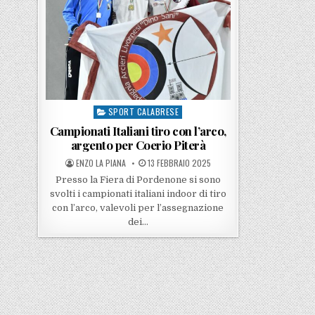
SPORT CALABRESE
Posted in
Campionati Italiani tiro con l’arco,
argento per Coerio Piterà
POSTED BY
POSTED ON
ENZO LA PIANA
13 FEBBRAIO 2025
Presso la Fiera di Pordenone si sono
svolti i campionati italiani indoor di tiro
con l’arco, valevoli per l’assegnazione
dei…