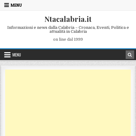
Skip to content
MENU
Ntacalabria.it
Informazioni e news dalla Calabria – Cronaca, Eventi, Politica e
attualità in Calabria
on line dal 1999
MENU