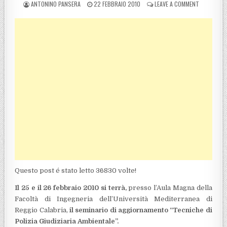
POSTED BY
POSTED ON
ON SEMINAR
ANTONINO PANSERA
22 FEBBRAIO 2010
LEAVE A COMMENT
Questo post é stato letto 36830 volte!
Il 25 e il 26 febbraio 2010 si terrà,
presso l’Aula Magna della
Facoltà di Ingegneria dell’Università Mediterranea di
Reggio Calabria,
il seminario di aggiornamento “Tecniche di
Polizia Giudiziaria Ambientale”.