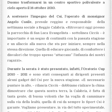
Duomo trasformarsi in un centro sportivo polivalente a
cielo aperto il 16 ottobre 2010.
A sostenere l’impegno del Csi, l’operato di monsignor
Angelo Casile,
presule reggino e responsabile della
settimana sociale a Reggio Calabria. «Ritrovarci oggi presso
la parrocchia di San Luca Evangelista – sottolinea Cicciù – è
importante: è un segno di continuità con la passata stagione
e un allaccio alla nuova che sta per iniziare, sempre nella
stessa direzione. Quella di educare giocando, di combattere i
disvalori che troppo spesso “attaccano” l’infanzia dei nostri
ragazzi».
Durante la serata è stato presentato, infatti, l’Oratorio Cup
2010 – 2011
e sono stati consegnati ai dirigenti presenti
alcuni gadget del Csi per la nuova stagione. «È necessario
puntare in alto, – rilancia Cicciù – dobbiamo rialzare la china:
dimostrare che questa nostra terra, la Calabria, è fatta di
tanta gente, di buona volontà che ha voglia di camminare
sulla via della lealtà, quella di cui da sempre lo Sport Csi è
garante. Vogliamo presentare, in via del tutto sperimentale,