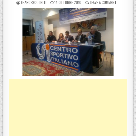
POSTED BY
POSTED ON
ON REGGIO CA
FRANCESCO IRITI
14 OTTOBRE 2010
LEAVE A COMMENT