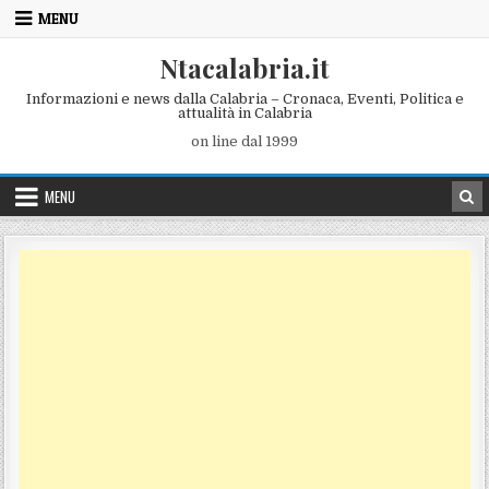
Skip to content
MENU
Ntacalabria.it
Informazioni e news dalla Calabria – Cronaca, Eventi, Politica e
attualità in Calabria
on line dal 1999
MENU