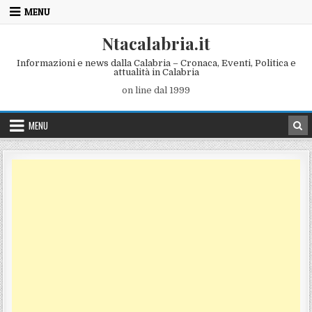
Skip to content
MENU
Ntacalabria.it
Informazioni e news dalla Calabria – Cronaca, Eventi, Politica e
attualità in Calabria
on line dal 1999
MENU