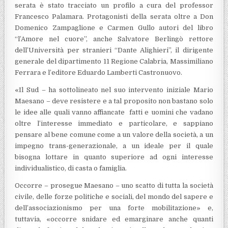
serata è stato tracciato un profilo a cura del professor
Francesco Palamara. Protagonisti della serata oltre a Don
Domenico Zampaglione e Carmen Gullo autori del libro
“l’Amore nel cuore”, anche Salvatore Berlingò rettore
dell’Università per stranieri “Dante Alighieri”, il dirigente
generale del dipartimento 11 Regione Calabria, Massimiliano
Ferrara e l’editore Eduardo Lamberti Castronuovo.
«Il Sud – ha sottolineato nel suo intervento iniziale Mario
Maesano – deve resistere e a tal proposito non bastano solo
le idee alle quali vanno affiancate fatti e uomini che vadano
oltre l’interesse immediato e particolare, e sappiano
pensare al bene comune come a un valore della società, a un
impegno trans-generazionale, a un ideale per il quale
bisogna lottare in quanto superiore ad ogni interesse
individualistico, di casta o famiglia.
Occorre – prosegue Maesano – uno scatto di tutta la società
civile, delle forze politiche e sociali, del mondo del sapere e
dell’associazionismo per una forte mobilitazione» e,
tuttavia, «occorre snidare ed emarginare anche quanti