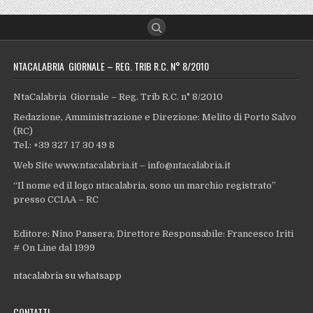
NTACALABRIA GIORNALE – REG. TRIB R.C. N° 8/2010
NtaCalabria Giornale – Reg. Trib R.C. n° 8/2010
Redazione, Amministrazione e Direzione: Melito di Porto Salvo
(RC)
Tel.: +39 327 17 30 49 8
Web Site www.ntacalabria.it – info@ntacalabria.it
“Il nome ed il logo ntacalabria, sono un marchio registrato”
presso CCIAA – RC
Editore: Nino Pansera; Direttore Responsabile: Francesco Iriti
# On Line dal 1999
ntacalabria su whatsapp
CONTATTI