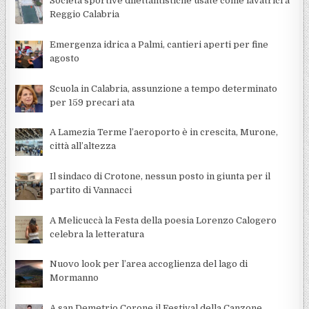
Società sportive dilettantistiche usate come lavatrici a
Reggio Calabria
Emergenza idrica a Palmi, cantieri aperti per fine
agosto
Scuola in Calabria, assunzione a tempo determinato
per 159 precari ata
A Lamezia Terme l’aeroporto è in crescita, Murone,
città all’altezza
Il sindaco di Crotone, nessun posto in giunta per il
partito di Vannacci
A Melicuccà la Festa della poesia Lorenzo Calogero
celebra la letteratura
Nuovo look per l’area accoglienza del lago di
Mormanno
A san Demetrio Corone il Festival della Canzone