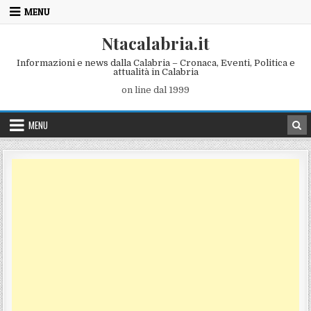
Skip to content
MENU
Ntacalabria.it
Informazioni e news dalla Calabria – Cronaca, Eventi, Politica e
attualità in Calabria
on line dal 1999
MENU