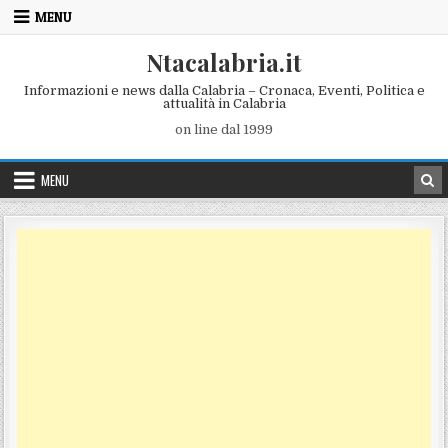
Skip to content
MENU
Ntacalabria.it
Informazioni e news dalla Calabria – Cronaca, Eventi, Politica e
attualità in Calabria
on line dal 1999
MENU