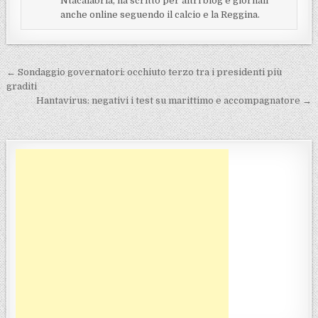
Ntacalabria, ha scritto per altri blog e giornali
anche online seguendo il calcio e la Reggina.
Navigazione articoli
← Sondaggio governatori: occhiuto terzo tra i presidenti più
graditi
Hantavirus: negativi i test su marittimo e accompagnatore →