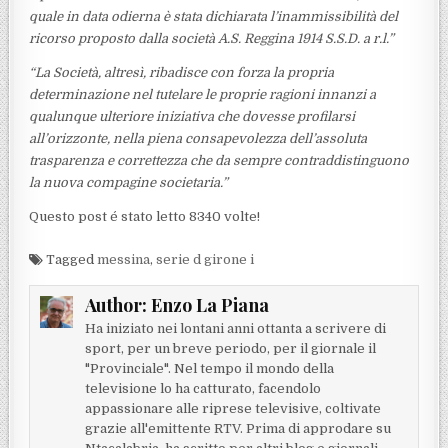
quale in data odierna è stata dichiarata l’inammissibilità del
ricorso proposto dalla società A.S. Reggina 1914 S.S.D. a r.l.”
“La Società, altresì, ribadisce con forza la propria
determinazione nel tutelare le proprie ragioni innanzi a
qualunque ulteriore iniziativa che dovesse profilarsi
all’orizzonte, nella piena consapevolezza dell’assoluta
trasparenza e correttezza che da sempre contraddistinguono
la nuova compagine societaria.”
Questo post é stato letto 8340 volte!
Tagged
messina
,
serie d girone i
Author:
Enzo La Piana
Ha iniziato nei lontani anni ottanta a scrivere di
sport, per un breve periodo, per il giornale il
"Provinciale". Nel tempo il mondo della
televisione lo ha catturato, facendolo
appassionare alle riprese televisive, coltivate
grazie all'emittente RTV. Prima di approdare su