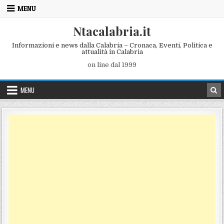
Skip to content
MENU
Ntacalabria.it
Informazioni e news dalla Calabria – Cronaca, Eventi, Politica e
attualità in Calabria
on line dal 1999
MENU