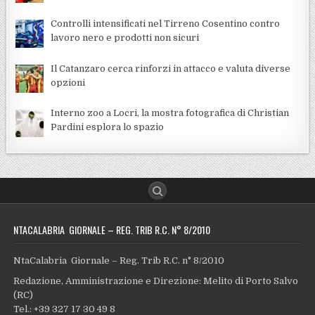
Controlli intensificati nel Tirreno Cosentino contro
lavoro nero e prodotti non sicuri
Il Catanzaro cerca rinforzi in attacco e valuta diverse
opzioni
Interno zoo a Locri, la mostra fotografica di Christian
Pardini esplora lo spazio
NTACALABRIA GIORNALE – REG. TRIB R.C. N° 8/2010
NtaCalabria Giornale – Reg. Trib R.C. n° 8/2010
Redazione, Amministrazione e Direzione: Melito di Porto Salvo
(RC)
Tel.: +39 327 17 30 49 8