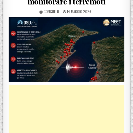
monitorare i terremoti
POSTED BY
POSTED ON
CONSUELO
14 MAGGIO 2026