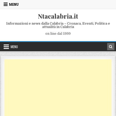
Skip to content
MENU
Ntacalabria.it
Informazioni e news dalla Calabria – Cronaca, Eventi, Politica e
attualità in Calabria
on line dal 1999
MENU