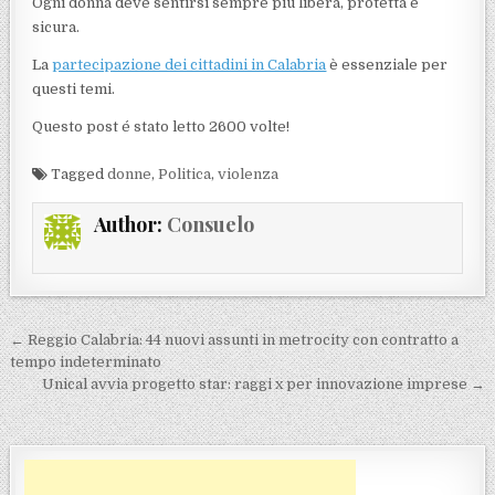
Ogni donna deve sentirsi sempre più libera, protetta e
sicura.
La
partecipazione dei cittadini in Calabria
è essenziale per
questi temi.
Questo post é stato letto 2600 volte!
Tagged
donne
,
Politica
,
violenza
Author:
Consuelo
Navigazione articoli
← Reggio Calabria: 44 nuovi assunti in metrocity con contratto a
tempo indeterminato
Unical avvia progetto star: raggi x per innovazione imprese →