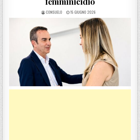
femminicidio
POSTED BY
POSTED ON
CONSUELO
15 GIUGNO 2026