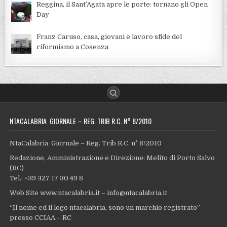
Reggina, il Sant’Agata apre le porte: tornano gli Open
Day
Franz Caruso, casa, giovani e lavoro sfide del
riformismo a Cosenza
NTACALABRIA GIORNALE – REG. TRIB R.C. N° 8/2010
NtaCalabria Giornale – Reg. Trib R.C. n° 8/2010
Redazione, Amministrazione e Direzione: Melito di Porto Salvo
(RC)
Tel.: +39 327 17 30 49 8
Web Site www.ntacalabria.it – info@ntacalabria.it
“Il nome ed il logo ntacalabria, sono un marchio registrato”
presso CCIAA – RC