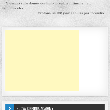
Navigazione articoli
← Violenza sulle donne: occhiuto incontra vittima tentato
femminicidio
Crotone: ss 106 jonica chiusa per incendio →
NUOVA-SINFONIA-ACADEMY