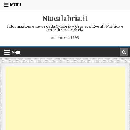
Skip to content
MENU
Ntacalabria.it
Informazioni e news dalla Calabria – Cronaca, Eventi, Politica e
attualità in Calabria
on line dal 1999
MENU