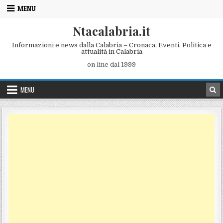
Skip to content
MENU
Ntacalabria.it
Informazioni e news dalla Calabria – Cronaca, Eventi, Politica e
attualità in Calabria
on line dal 1999
MENU