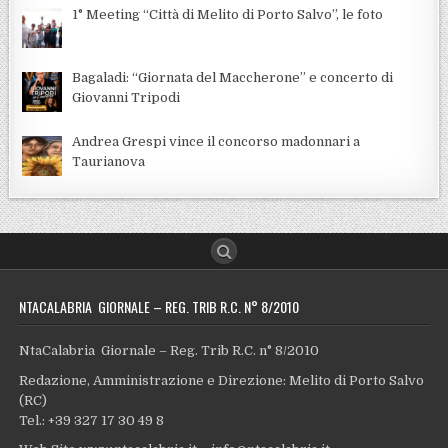
1° Meeting “Città di Melito di Porto Salvo”, le foto
Bagaladi: “Giornata del Maccherone” e concerto di
Giovanni Tripodi
Andrea Grespi vince il concorso madonnari a
Taurianova
NTACALABRIA GIORNALE – REG. TRIB R.C. N° 8/2010
NtaCalabria Giornale – Reg. Trib R.C. n° 8/2010
Redazione, Amministrazione e Direzione: Melito di Porto Salvo
(RC)
Tel.: +39 327 17 30 49 8