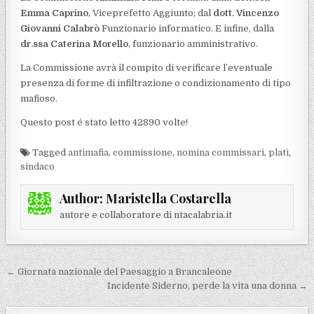
Emma Caprino
, Viceprefetto Aggiunto; dal
dott. Vincenzo
Giovanni Calabrò
Funzionario informatico. E infine, dalla
dr.ssa Caterina Morello
, funzionario amministrativo.
La Commissione avrà il compito di verificare l’eventuale
presenza di forme di infiltrazione o condizionamento di tipo
mafioso.
Questo post é stato letto 42890 volte!
Tagged
antimafia
,
commissione
,
nomina commissari
,
platì
,
sindaco
Author:
Maristella Costarella
autore e collaboratore di ntacalabria.it
Navigazione articoli
← Giornata nazionale del Paesaggio a Brancaleone
Incidente Siderno, perde la vita una donna →