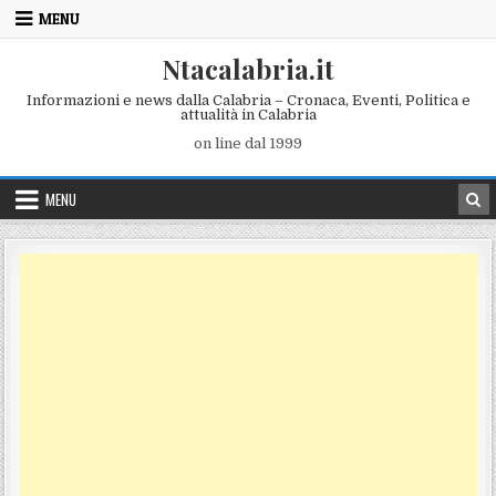
Skip to content
MENU
Ntacalabria.it
Informazioni e news dalla Calabria – Cronaca, Eventi, Politica e
attualità in Calabria
on line dal 1999
MENU