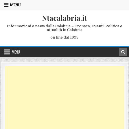
Skip to content
MENU
Ntacalabria.it
Informazioni e news dalla Calabria – Cronaca, Eventi, Politica e
attualità in Calabria
on line dal 1999
MENU