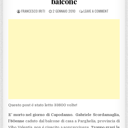
balcone
POSTED BY
POSTED ON
ON PARGHELIA
FRANCESCO IRITI
2 GENNAIO 2010
LEAVE A COMMENT
Questo post é stato letto 33800 volte!
E’ morto nel giorno di Capodanno. Gabriele Scordamaglia,
l’80enne
caduto dal balcone di casa a Parghelia, provincia di
Vibo Valentia, non é riuscito a sopravvivere.
Troppo gravi le