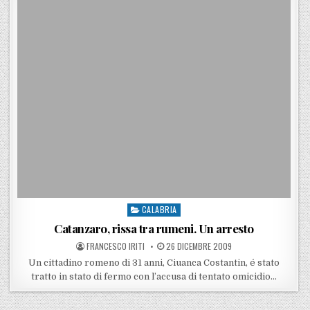
CALABRIA
Posted in
Catanzaro, rissa tra rumeni. Un arresto
POSTED BY
POSTED ON
FRANCESCO IRITI
26 DICEMBRE 2009
Un cittadino romeno di 31 anni, Ciuanca Costantin, é stato
tratto in stato di fermo con l’accusa di tentato omicidio…