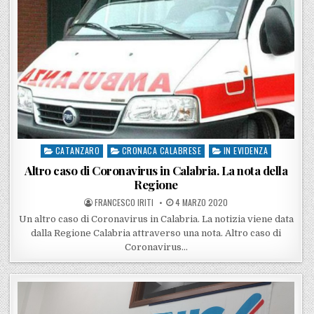
CATANZARO
CRONACA CALABRESE
IN EVIDENZA
Posted in
Altro caso di Coronavirus in Calabria. La nota della
Regione
POSTED BY
POSTED ON
FRANCESCO IRITI
4 MARZO 2020
Un altro caso di Coronavirus in Calabria. La notizia viene data
dalla Regione Calabria attraverso una nota. Altro caso di
Coronavirus…