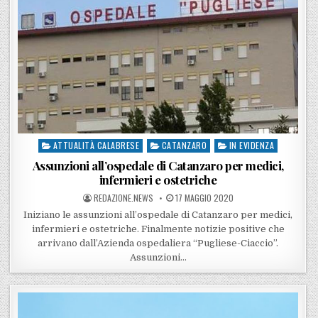
ATTUALITÀ CALABRESE
CATANZARO
IN EVIDENZA
Posted in
Assunzioni all’ospedale di Catanzaro per medici,
infermieri e ostetriche
POSTED BY
POSTED ON
REDAZIONE.NEWS
17 MAGGIO 2020
Iniziano le assunzioni all’ospedale di Catanzaro per medici,
infermieri e ostetriche. Finalmente notizie positive che
arrivano dall’Azienda ospedaliera “Pugliese-Ciaccio”.
Assunzioni…