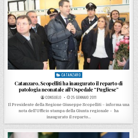
CATANZARO
Posted in
Catanzaro, Scopelliti ha inaugurato il reparto di
patologia neonatale all’Ospedale “Pugliese”
POSTED BY
POSTED ON
CONSUELO
25 GENNAIO 2011
Il Presidente della Regione Giuseppe Scopelliti – informa una
nota dell’Ufficio stampa della Giunta regionale – ha
inaugurato il reparto…