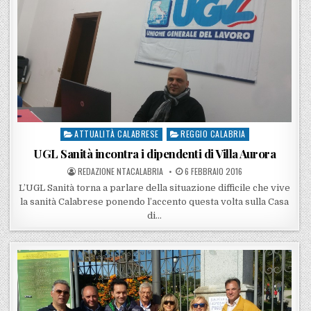
ATTUALITÀ CALABRESE
REGGIO CALABRIA
Posted in
UGL Sanità incontra i dipendenti di Villa Aurora
POSTED BY
POSTED ON
REDAZIONE NTACALABRIA
6 FEBBRAIO 2016
L’UGL Sanità torna a parlare della situazione difficile che vive
la sanità Calabrese ponendo l’accento questa volta sulla Casa
di…