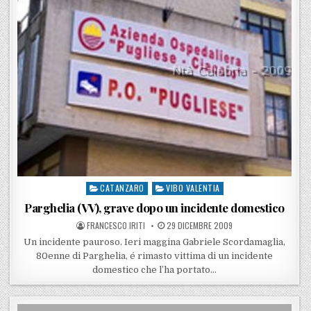
CATANZARO
VIBO VALENTIA
Posted in
Parghelia (VV), grave dopo un incidente domestico
POSTED BY
POSTED ON
FRANCESCO IRITI
29 DICEMBRE 2009
Un incidente pauroso. Ieri maggina Gabriele Scordamaglia,
80enne di Parghelia, é rimasto vittima di un incidente
domestico che l’ha portato…