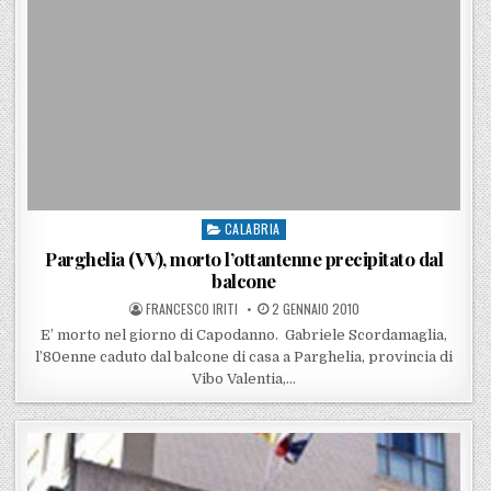
CALABRIA
Posted in
Parghelia (VV), morto l’ottantenne precipitato dal
balcone
POSTED BY
POSTED ON
FRANCESCO IRITI
2 GENNAIO 2010
E’ morto nel giorno di Capodanno. Gabriele Scordamaglia,
l’80enne caduto dal balcone di casa a Parghelia, provincia di
Vibo Valentia,…