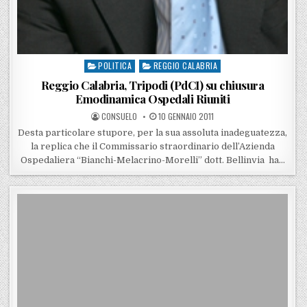
POLITICA
REGGIO CALABRIA
Posted in
Reggio Calabria, Tripodi (PdCI) su chiusura
Emodinamica Ospedali Riuniti
POSTED BY
POSTED ON
CONSUELO
10 GENNAIO 2011
Desta particolare stupore, per la sua assoluta inadeguatezza,
la replica che il Commissario straordinario dell’Azienda
Ospedaliera “Bianchi-Melacrino-Morelli” dott. Bellinvia ha…