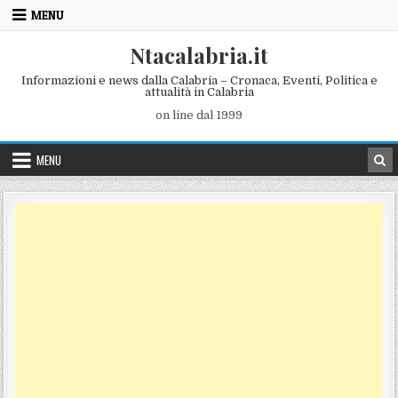
Skip to content
MENU
Ntacalabria.it
Informazioni e news dalla Calabria – Cronaca, Eventi, Politica e
attualità in Calabria
on line dal 1999
MENU