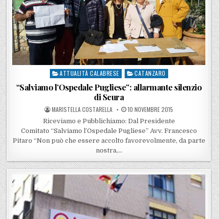
ATTUALITÀ CALABRESE
CATANZARO
Posted in
“Salviamo l’Ospedale Pugliese”: allarmante silenzio
di Scura
POSTED BY
POSTED ON
MARISTELLA COSTARELLA
10 NOVEMBRE 2015
Riceviamo e Pubblichiamo: Dal Presidente
Comitato “Salviamo l’Ospedale Pugliese” Avv. Francesco
Pitaro “Non può che essere accolto favorevolmente, da parte
nostra,…