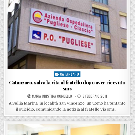
CATANZARO
Posted in
Catanzaro, salva la vita al fratello dopo aver ricevuto
sms
POSTED BY
POSTED ON
MARIA CRISTINA CONDELLO
19 FEBBRAIO 2011
A Sellia Marina, in località San Vincenzo, un uomo ha tentanto
il suicidio, comunicando la notizia al fratello via sms,…