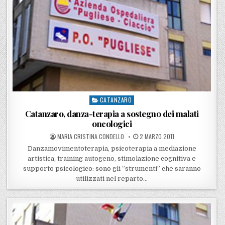
CATANZARO
Posted in
Catanzaro, danza-terapia a sostegno dei malati
oncologici
POSTED BY
POSTED ON
MARIA CRISTINA CONDELLO
2 MARZO 2011
Danzamovimentoterapia, psicoterapia a mediazione
artistica, training autogeno, stimolazione cognitiva e
supporto psicologico: sono gli ”strumenti” che saranno
utilizzati nel reparto…