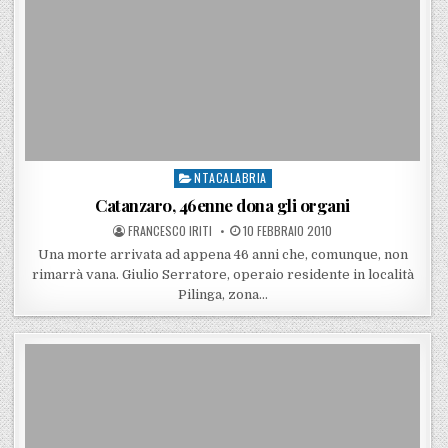
NTACALABRIA
Posted in
Catanzaro, 46enne dona gli organi
POSTED BY
POSTED ON
FRANCESCO IRITI
10 FEBBRAIO 2010
Una morte arrivata ad appena 46 anni che, comunque, non
rimarrà vana. Giulio Serratore, operaio residente in località
Pilinga, zona…