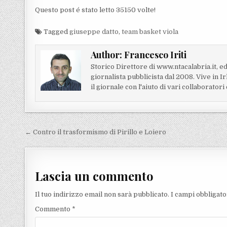
Questo post é stato letto 35150 volte!
Tagged
giuseppe datto
,
team basket viola
Author:
Francesco Iriti
Storico Direttore di www.ntacalabria.it, ed
giornalista pubblicista dal 2008. Vive in 
il giornale con l'aiuto di vari collaborator
Navigazione articoli
← Contro il trasformismo di Pirillo e Loiero
Lascia un commento
Il tuo indirizzo email non sarà pubblicato.
I campi obbligat
Commento
*