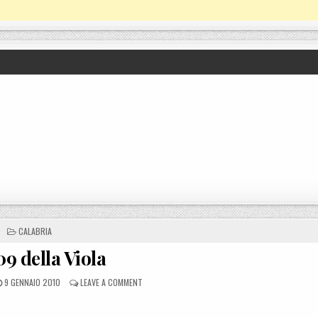
POSTED IN
CALABRIA
09 della Viola
POSTED ON
ON IL 2009 DELLA VIOLA
9 GENNAIO 2010
LEAVE A COMMENT