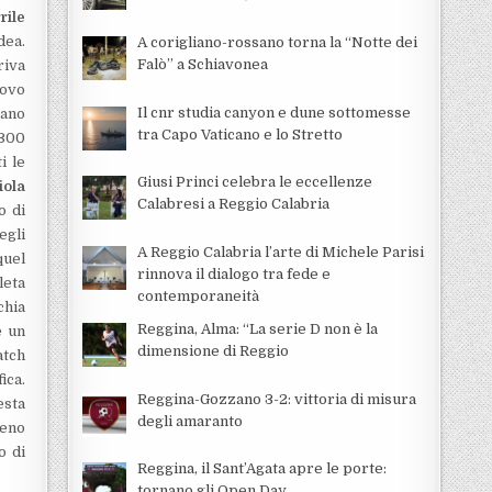
rile
dea.
A corigliano-rossano torna la “Notte dei
Falò” a Schiavonea
riva
uovo
Il cnr studia canyon e dune sottomesse
vano
tra Capo Vaticano e lo Stretto
 300
i le
Giusi Princi celebra le eccellenze
iola
Calabresi a Reggio Calabria
o di
egli
A Reggio Calabria l’arte di Michele Parisi
quel
rinnova il dialogo tra fede e
leta
contemporaneità
chia
Reggina, Alma: “La serie D non è la
e un
dimensione di Reggio
atch
ica.
Reggina-Gozzano 3-2: vittoria di misura
esta
degli amaranto
meno
o di
Reggina, il Sant’Agata apre le porte:
tornano gli Open Day