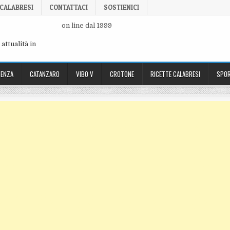
 CALABRESI
CONTATTACI
SOSTIENICI
on line dal 1999
attualità in
ENZA
CATANZARO
VIBO V
CROTONE
RICETTE CALABRESI
SPOR