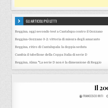
GLI ARTICOLI PIÙ LETTI
Reggina, oggi secondo test a Cantalupa contro il Gozzano
Reggina-Gozzano 3-2: vittoria di misura degli amaranto
Reggina, ritiro di Cantalupala: la doppia seduta
Cambia il tabellone della Coppa Italia di serie D
Reggina, Alma: "La serie D non è la dimensione di Reggio
Il 20
POSTED BY
FRANCESCO IRITI