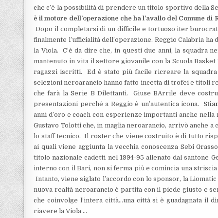
che c’è la possibilità di prendere un titolo sportivo della Ser
è il motore dell’operazione che ha l’avallo del Comune di 
Dopo il completarsi di un difficile e tortuoso iter burocra
finalmente l’ufficialità dell’operazione. Reggio Calabria ha 
la Viola. C’è da dire che, in questi due anni, la squadra 
mantenuto in vita il settore giovanile con la Scuola Baske
ragazzi iscritti. Ed è stato più facile ricreare la squadra
selezioni neroarancio hanno fatto incetta di trofei e titoli r
che farà la Serie B Dilettanti. Giuse BArrile deve costr
presentazioni perché a Reggio è un’autentica icona.
Stia
anni d’oro e coach con esperienze importanti anche nella 
Gustavo Tolotti che, in maglia neroarancio, arrivò anche a
lo staff tecnico. Il roster che viene costruito è di tutto ris
ai quali viene aggiunta la vecchia conoscenza Sebi Grasso,
titolo nazionale cadetti nel 1994-95 allenato dal santone 
interno con il Bari, non si ferma più e comincia una striscia
Intanto, viene siglato l’accordo con lo sponsor, la Liomatic
nuova realtà neroarancio è partita con il piede giusto e 
che coinvolge l’intera città…una città si è guadagnata il di
riavere la Viola …