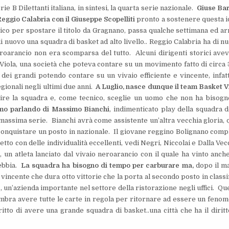
ie B Dilettanti italiana, in sintesi, la quarta serie nazionale.
Giuse Bar
Reggio Calabria con il Giuseppe Scopelliti
pronto a sostenere questa i
tico per spostare il titolo da Gragnano, passa qualche settimana ed ar
di nuovo una squadra di basket ad alto livello.. Reggio Calabria ha di n
neroarancio non era scomparsa del tutto. Alcuni dirigenti storici ave
t Viola, una società che poteva contare su un movimento fatto di circa
 dei grandi potendo contare su un vivaio efficiente e vincente, infatt
egionali negli ultimi due anni.
A Luglio, nasce dunque il team Basket V
uire la squadra e, come tecnico, sceglie un uomo che non ha bisogn
mo parlando di Massimo Bianchi
, indimenticato play della squadra d
massima serie. Bianchi avrà come assistente un’altra vecchia gloria, 
 conquistare un posto in nazionale. Il giovane reggino Bolignano comp
petto con delle individualità eccellenti, vedi Negri, Niccolai e Dalla Vec
 un atleta lanciato dal vivaio neroarancio con il quale ha vinto anch
Gebbia.
La squadra ha bisogno di tempo per carburare ma,
dopo il m
 vincente che dura otto vittorie che la porta al secondo posto in classif
 , un’azienda importante nel settore della ristorazione negli uffici. Qu
sembra avere tutte le carte in regola per ritornare ad essere un feno
ritto di avere una grande squadra di basket..una città che ha il diritt