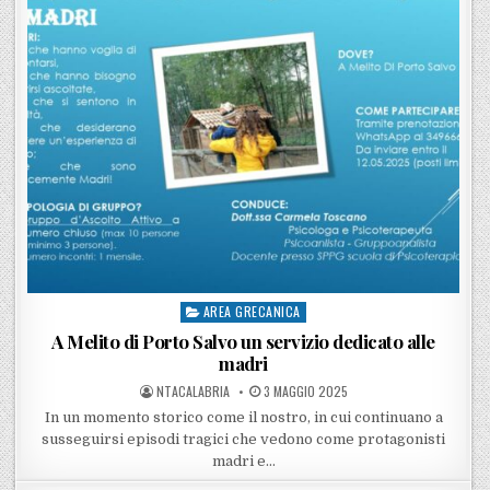
AREA GRECANICA
Posted in
A Melito di Porto Salvo un servizio dedicato alle
madri
POSTED BY
POSTED ON
NTACALABRIA
3 MAGGIO 2025
In un momento storico come il nostro, in cui continuano a
susseguirsi episodi tragici che vedono come protagonisti
madri e…