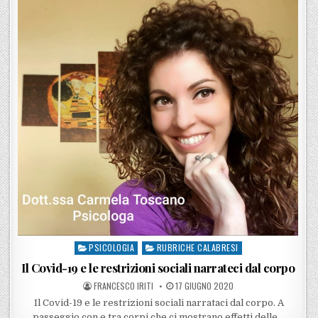
PSICOLOGIA
RUBRICHE CALABRESI
Posted in
Il Covid-19 e le restrizioni sociali narrateci dal corpo
POSTED BY
POSTED ON
FRANCESCO IRITI
17 GIUGNO 2020
Il Covid-19 e le restrizioni sociali narrataci dal corpo. A
passeggio con e tra corpi che ci mostrano effetti delle…