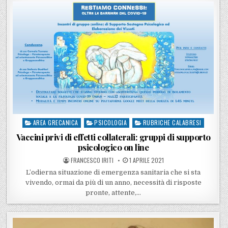
AREA GRECANICA
PSICOLOGIA
RUBRICHE CALABRESI
Posted in
Vaccini privi di effetti collaterali: gruppi di supporto
psicologico on line
POSTED BY
POSTED ON
FRANCESCO IRITI
1 APRILE 2021
L’odierna situazione di emergenza sanitaria che si sta
vivendo, ormai da più di un anno, necessità di risposte
pronte, attente,…