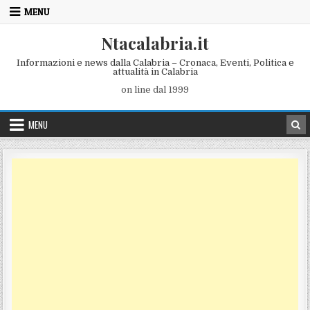
Skip to content
MENU
Ntacalabria.it
Informazioni e news dalla Calabria – Cronaca, Eventi, Politica e
attualità in Calabria
on line dal 1999
MENU