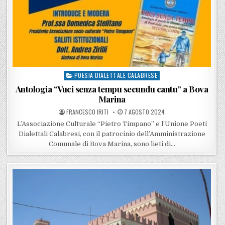
POESIA DIALETTALE CALABRESE
Posted in
Antologia “Vuci senza tempu secundu cantu” a Bova
Marina
POSTED BY
POSTED ON
FRANCESCO IRITI
7 AGOSTO 2024
L’Associazione Culturale “Pietro Timpano” e l’Unione Poeti
Dialettali Calabresi, con il patrocinio dell’Amministrazione
Comunale di Bova Marina, sono lieti di…