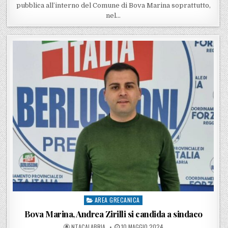
pubblica all’interno del Comune di Bova Marina soprattutto,
nel…
AREA GRECANICA
Posted in
Bova Marina, Andrea Zirilli si candida a sindaco
POSTED BY
POSTED ON
NTACALABRIA
10 MAGGIO 2024