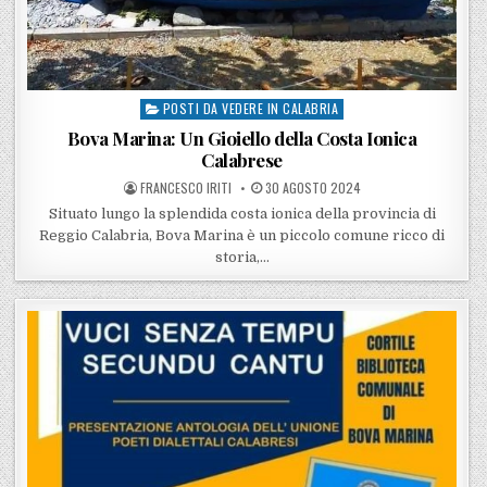
POSTI DA VEDERE IN CALABRIA
Posted in
Bova Marina: Un Gioiello della Costa Ionica
Calabrese
POSTED BY
POSTED ON
FRANCESCO IRITI
30 AGOSTO 2024
Situato lungo la splendida costa ionica della provincia di
Reggio Calabria, Bova Marina è un piccolo comune ricco di
storia,…