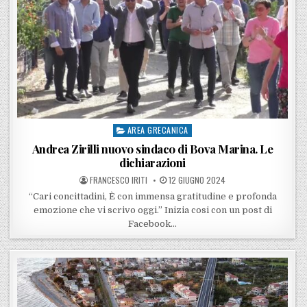
AREA GRECANICA
Posted in
Andrea Zirilli nuovo sindaco di Bova Marina. Le
dichiarazioni
POSTED BY
POSTED ON
FRANCESCO IRITI
12 GIUGNO 2024
“Cari concittadini, È con immensa gratitudine e profonda
emozione che vi scrivo oggi.” Inizia cosi con un post di
Facebook…