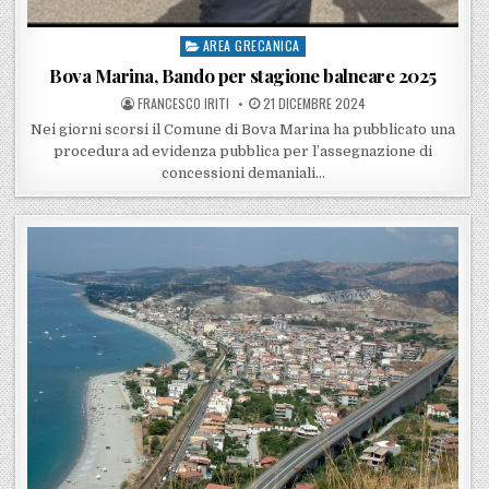
AREA GRECANICA
Posted in
Bova Marina, Bando per stagione balneare 2025
POSTED BY
POSTED ON
FRANCESCO IRITI
21 DICEMBRE 2024
Nei giorni scorsi il Comune di Bova Marina ha pubblicato una
procedura ad evidenza pubblica per l’assegnazione di
concessioni demaniali…