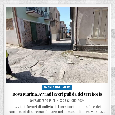
AREA GRECANICA
Posted in
Bova Marina, Avviati lavori pulizia del territorio
POSTED BY
POSTED ON
FRANCESCO IRITI
28 GIUGNO 2024
Avviati i lavori di pulizia del territorio comunale e dei
sottopassi di accesso al mare nel comune di Bova Marina….