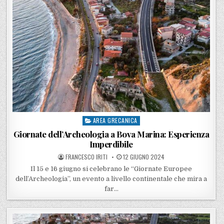
AREA GRECANICA
Posted in
Giornate dell’Archeologia a Bova Marina: Esperienza
Imperdibile
POSTED BY
POSTED ON
FRANCESCO IRITI
12 GIUGNO 2024
Il 15 e 16 giugno si celebrano le “Giornate Europee
dell’Archeologia”, un evento a livello continentale che mira a
far…