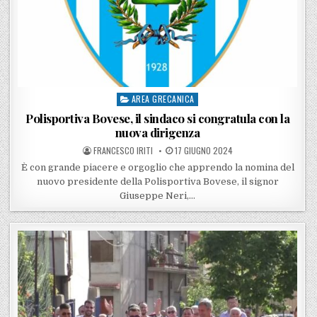
AREA GRECANICA
Posted in
Polisportiva Bovese, il sindaco si congratula con la
nuova dirigenza
POSTED BY
POSTED ON
FRANCESCO IRITI
17 GIUGNO 2024
È con grande piacere e orgoglio che apprendo la nomina del
nuovo presidente della Polisportiva Bovese, il signor
Giuseppe Neri,…