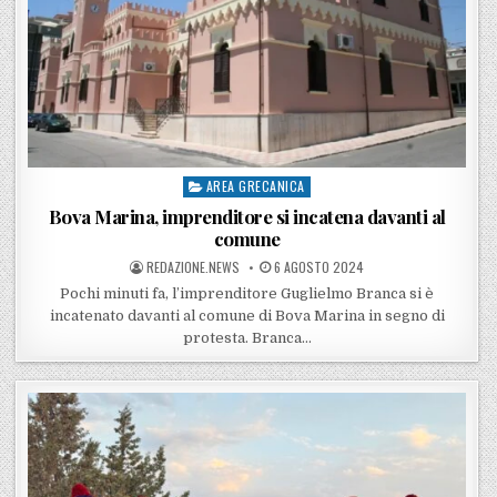
AREA GRECANICA
Posted in
Bova Marina, imprenditore si incatena davanti al
comune
POSTED BY
POSTED ON
REDAZIONE.NEWS
6 AGOSTO 2024
Pochi minuti fa, l’imprenditore Guglielmo Branca si è
incatenato davanti al comune di Bova Marina in segno di
protesta. Branca…