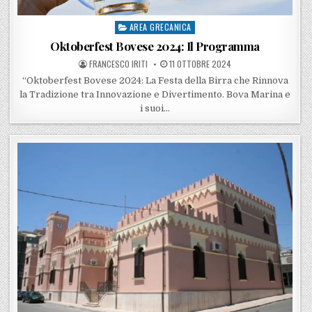
AREA GRECANICA
Posted in
Oktoberfest Bovese 2024: Il Programma
POSTED BY
POSTED ON
FRANCESCO IRITI
11 OTTOBRE 2024
“Oktoberfest Bovese 2024: La Festa della Birra che Rinnova
la Tradizione tra Innovazione e Divertimento. Bova Marina e
i suoi…