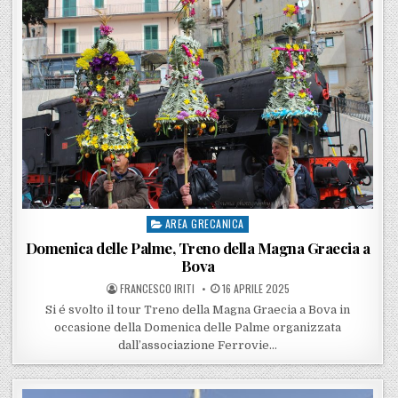
AREA GRECANICA
Posted in
Domenica delle Palme, Treno della Magna Graecia a
Bova
POSTED BY
POSTED ON
FRANCESCO IRITI
16 APRILE 2025
Si é svolto il tour Treno della Magna Graecia a Bova in
occasione della Domenica delle Palme organizzata
dall’associazione Ferrovie…