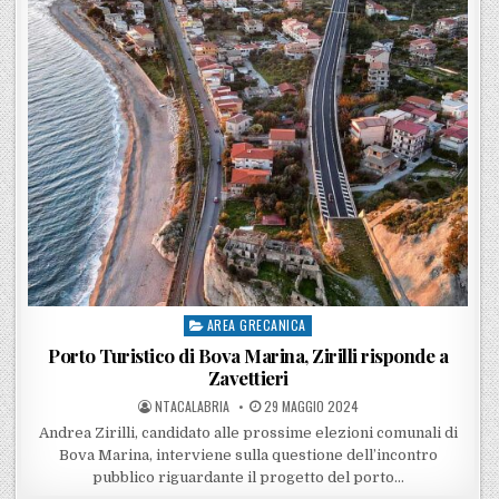
AREA GRECANICA
Posted in
Porto Turistico di Bova Marina, Zirilli risponde a
Zavettieri
POSTED BY
POSTED ON
NTACALABRIA
29 MAGGIO 2024
Andrea Zirilli, candidato alle prossime elezioni comunali di
Bova Marina, interviene sulla questione dell’incontro
pubblico riguardante il progetto del porto…