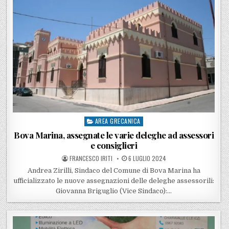
AREA GRECANICA
Posted in
Bova Marina, assegnate le varie deleghe ad assessori
e consiglieri
POSTED BY
POSTED ON
FRANCESCO IRITI
6 LUGLIO 2024
Andrea Zirilli, Sindaco del Comune di Bova Marina ha
ufficializzato le nuove assegnazioni delle deleghe assessorili:
Giovanna Briguglio (Vice Sindaco):…