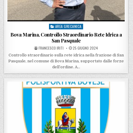
AREA GRECANICA
Posted in
Bova Marina, Controllo Straordinario Rete Idrica a
San Pasquale
POSTED BY
POSTED ON
FRANCESCO IRITI
25 GIUGNO 2024
Controllo straordinario sulla rete idrica nella frazione di San
Pasquale, nel comune di Bova Marina, supportato dalle forze
dell’ordine. A…