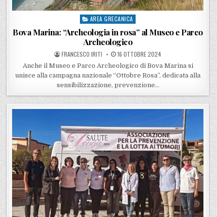
AREA GRECANICA
Posted in
Bova Marina: “Archeologia in rosa” al Museo e Parco
Archeologico
POSTED BY
POSTED ON
FRANCESCO IRITI
16 OTTOBRE 2024
Anche il Museo e Parco Archeologico di Bova Marina si
unisce alla campagna nazionale “Ottobre Rosa”, dedicata alla
sensibilizzazione, prevenzione…