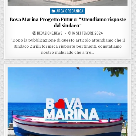
AREA GRECANICA
Posted in
Bova Marina Progetto Futuro: “Attendiamo risposte
dal sindaco”
POSTED BY
POSTED ON
REDAZIONE.NEWS
16 SETTEMBRE 2024
“Dopo la pubblicazione di questo articolo attendiamo che il
Sindaco Zirilli fornisca risposte pertinenti, constatiamo
nostro malgrado che a tre…