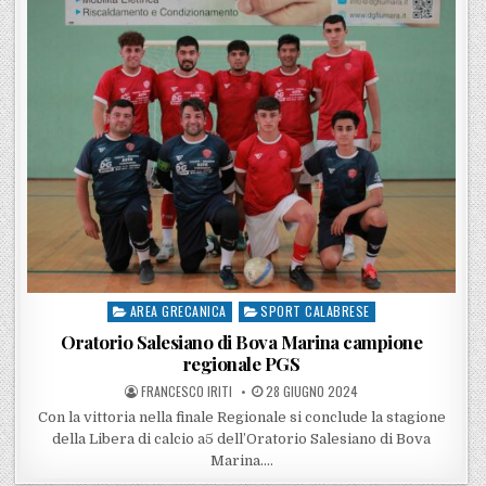
AREA GRECANICA
SPORT CALABRESE
Posted in
Oratorio Salesiano di Bova Marina campione
regionale PGS
POSTED BY
POSTED ON
FRANCESCO IRITI
28 GIUGNO 2024
Con la vittoria nella finale Regionale si conclude la stagione
della Libera di calcio a5 dell’Oratorio Salesiano di Bova
Marina….