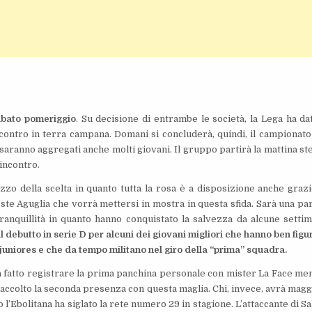
abato pomeriggio
. Su decisione di entrambe le società, la Lega ha dat
contro in terra campana. Domani si concluderà, quindi, il campionato
e saranno aggregati anche molti giovani. Il gruppo partirà la mattina st
 incontro.
azzo della scelta in quanto tutta la rosa è a disposizione anche grazi
este Aguglia che vorrà mettersi in mostra in questa sfida. Sarà una par
anquillità in quanto hanno conquistato la salvezza da alcune setti
il debutto in serie D per alcuni dei giovani migliori che hanno ben figu
juniores e che da tempo militano nel giro della “prima” squadra.
 ha fatto registrare la prima panchina personale con mister La Face me
 raccolto la seconda presenza con questa maglia. Chi, invece, avrà magg
Ebolitana ha siglato la rete numero 29 in stagione. L’attaccante di Sa