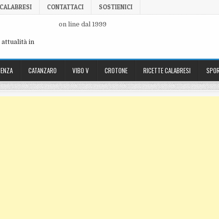
 CALABRESI
CONTATTACI
SOSTIENICI
on line dal 1999
attualità in
ENZA
CATANZARO
VIBO V
CROTONE
RICETTE CALABRESI
SPOR