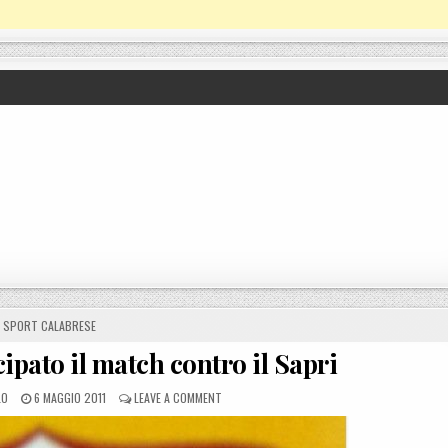
POSTED IN
SPORT CALABRESE
cipato il match contro il Sapri
POSTED ON
ON VALLE GRECANICA, ANTICIPATO IL MATCH 
LO
6 MAGGIO 2011
LEAVE A COMMENT