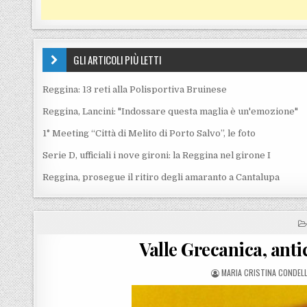
GLI ARTICOLI PIÙ LETTI
Reggina: 13 reti alla Polisportiva Bruinese
Reggina, Lancini: "Indossare questa maglia è un'emozione"
1° Meeting “Città di Melito di Porto Salvo”, le foto
Serie D, ufficiali i nove gironi: la Reggina nel girone I
Reggina, prosegue il ritiro degli amaranto a Cantalupa
Valle Grecanica, anti
POSTED BY
MARIA CRISTINA CONDEL