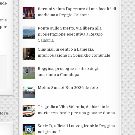
ande
Bernini valuta l’apertura di una facoltà di
medicina a Reggio Calabria
erie
 per
Ponte sullo Stretto, via libera alla
progettazione esecutiva a Reggio
Calabria
Cinghiali in centro a Lamezia,
interrogazione in Consiglio comunale
Reggina, prosegue il ritiro degli
i
amaranto a Cantalupa
Melito Sunset Run 2026, le foto
Tragedia a Vibo Valentia, dichiarata la
morte cerebrale per una giovane donna
ttore →
Serie D, ufficiali i nove gironi: la Reggina
nel girone I