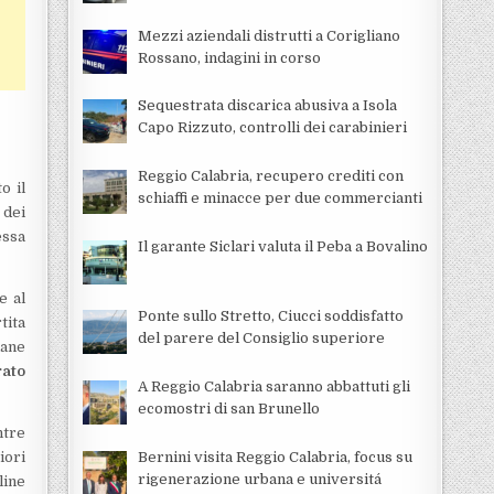
Mezzi aziendali distrutti a Corigliano
Rossano, indagini in corso
Sequestrata discarica abusiva a Isola
Capo Rizzuto, controlli dei carabinieri
Reggio Calabria, recupero crediti con
o il
schiaffi e minacce per due commercianti
 dei
essa
Il garante Siclari valuta il Peba a Bovalino
e al
Ponte sullo Stretto, Ciucci soddisfatto
tita
del parere del Consiglio superiore
mane
rato
A Reggio Calabria saranno abbattuti gli
ecomostri di san Brunello
ntre
Bernini visita Reggio Calabria, focus su
iori
rigenerazione urbana e universitá
line