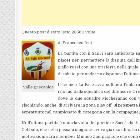
Questo post é stato letto 23560 volte!
di Francesco Iriti
La partita con il Sapri sarà anticipata
s
placet per permettere la disputa dell’in
giallo rossi con una trasferta nella qual
di sabato per andare a disputare l’ultimo
Il tecnico La Face avrà soltanto l’imbar
valle grecanica
ritorno dalla squalifica del difensore Or
dove le due squadre giocheranno con tr
rischiando, anche, di arrivare in zona play off.
Si prospetta 
soprattutto nel campionato di categoria con la compagine 
Nell’ultima partita è stata la volta del portiere Saccà che
Celibato, che nella passata stagione aveva già esordito, ha
motivazioni sarà il bomber Mimmo Zampaglione che contro l’