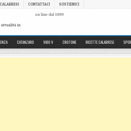
 CALABRESI
CONTATTACI
SOSTIENICI
on line dal 1999
attualità in
ENZA
CATANZARO
VIBO V
CROTONE
RICETTE CALABRESI
SPOR