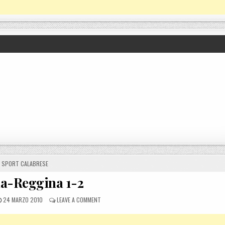
POSTED IN
SPORT CALABRESE
a-Reggina 1-2
POSTED ON
ON ANCONA-REGGINA 1-2
24 MARZO 2010
LEAVE A COMMENT