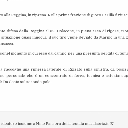
 alla Reggina, in ripresa. Nella prima frazione di gioco Barillà é riusc
te difesa della Reggina al 32′. Colacone, in piena area di rigore, trov
 situazione quasi innocua, il suo tiro viene deviato da Marino in una 
insacca.
ulsonel monento in cui esce dal campo per una presunta perdita di tem
ta raccoglie una rimessa laterale di Rizzato sulla sinistra, da posiz
one personale che è un concentrato di forza, tecnica e astuzia: su
ffa Da Costa sul secondo palo.
 ideatore insieme a Nino Pansera della testata ntacalabria.it, E'