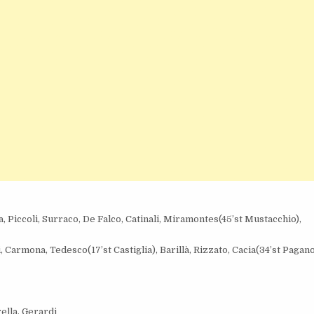
a, Piccoli, Surraco, De Falco, Catinali, Miramontes(45’st Mustacchio),
, Carmona, Tedesco(17’st Castiglia), Barillà, Rizzato, Cacia(34’st Pagano
ella, Gerardi