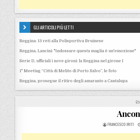
GLI ARTICOLI PIÙ LETTI
Reggina: 13 reti alla Polisportiva Bruinese
Reggina, Lancini: "Indossare questa maglia è un'emozione"
Serie D, ufficiali i nove gironi: la Reggina nel girone I
1° Meeting “Città di Melito di Porto Salvo”, le foto
Reggina, prosegue il ritiro degli amaranto a Cantalupa
Ancon
POSTED BY
FRANCESCO IRITI