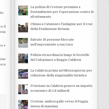
La polizia di Crotone premiata a
Festambiente per l’operazione contro lo
ito
sfruttamento
Chiusa a Catanzaro l’indagine per il crac
a il
della Fondazione Betania
zona
Salvate 18 persone bloccate
nell’aspromonte a san Luca
po e
Pulizia straordinaria lungo le bretelle
ione
del Calopinace a Reggio Calabria
pera
La Calabria prima nel Mezzogiorno per
riduzione della stagionalità turistica
Il turismo in Calabria genera un impatto
economico di 5,8 miliardi
Crotone, andrea gallo verso il Foggia,
intesa di massima