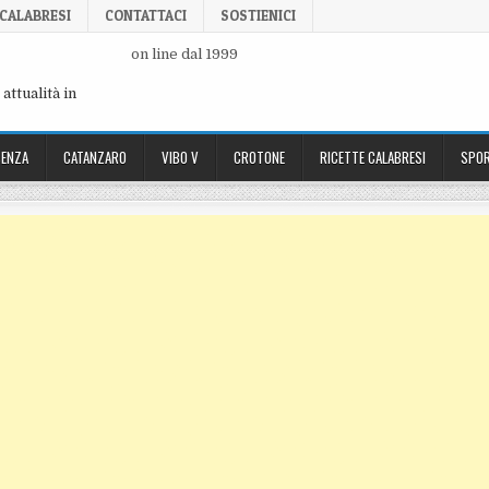
 CALABRESI
CONTATTACI
SOSTIENICI
on line dal 1999
attualità in
ENZA
CATANZARO
VIBO V
CROTONE
RICETTE CALABRESI
SPOR