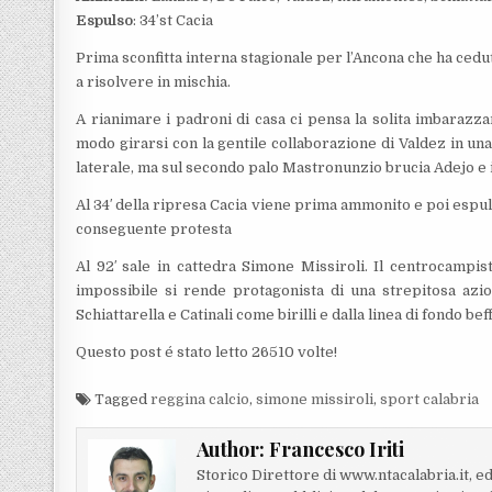
Espulso
: 34’st Cacia
Prima sconfitta interna stagionale per l’Ancona che ha ceduto
a risolvere in mischia.
A rianimare i padroni di casa ci pensa la solita imbarazzan
modo girarsi con la gentile collaborazione di Valdez in una
laterale, ma sul secondo palo Mastronunzio brucia Adejo e 
Al 34′ della ripresa Cacia viene prima ammonito e poi esp
conseguente protesta
Al 92′ sale in cattedra Simone Missiroli. Il centrocampis
impossibile si rende protagonista di una strepitosa azi
Schiattarella e Catinali come birilli e dalla linea di fondo be
Questo post é stato letto 26510 volte!
Tagged
reggina calcio
,
simone missiroli
,
sport calabria
Author:
Francesco Iriti
Storico Direttore di www.ntacalabria.it, ed