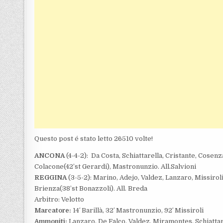
Questo post é stato letto 26510 volte!
ANCONA
(4-4-2): Da Costa, Schiattarella, Cristante, Cosenz
Colacone(42’st Gerardi), Mastronunzio. All.Salvioni
REGGINA
(3-5-2): Marino, Adejo, Valdez, Lanzaro, Missiroli
Brienza(38’st Bonazzoli). All. Breda
Arbitro: Velotto
Marcatore:
14′ Barillà, 32′ Mastronunzio, 92′ Missiroli
Ammoniti:
Lanzaro, De Falco, Valdez, Miramontes, Schiattar