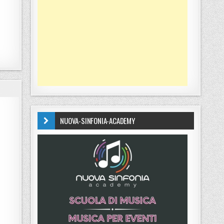
NUOVA-SINFONIA-ACADEMY
’ASSESSORATO ALLA CULTURA DELLA PROVINCIA PRESENTANO “AVANTI ALL’ANIMA MIA”