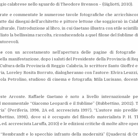
ggio calabrese nello sguardo di Theodore Brenson – (Gigliotti, 2010).
trate e commentate le numerose tavole fotografiche che arricchiscon
atte dai disegni dell’architetto e pittore lettone che soggiornò in Cala
ulturale, l’introduzione al libro, in cui Gaetano illustra con stile scintill
iato la bellissima raccolta, riconducendola a quel filone del Sublime di
autorevoli.
le
con un accostamento nell’apertura delle pagine di fotografie
la manifestazione, dopo i saluti del Presidente della Provincia di Re
ultura della Provincia di Reggio Calabria, lo scrittore Santo Gioffré e
ia, Loreley Rosita Borruto, dialogheranno con l’autore: Elvira Leuzzi,
icola Petrolino, studioso di cinema e fotografia; Mila Lucisano, docent
reste Arconte. Raffaele Gaetano è noto a livello internazionale pe
il monumentale “Giacomo Leopardi e il Sublime” (Rubbettino, 2002). T
ia” (Periferia, 1996, 2A ed. accresciuta 1997), “L’autore mio predile
bettino, 1998), dove si è occupato del filosofo materialista P. H. T
 ed. accresciuta Laruffa, 2010) e le edizioni critiche di molte altre ope
 “Rembrandt e lo specchio infranto della modernità” (Quaderni di Or