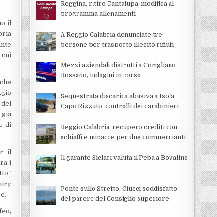
Reggina, ritiro Cantalupa: modifica al
programma allenamenti
o il
bria
A Reggio Calabria denunciate tre
persone per trasporto illecito rifiuti
ante
 cui
Mezzi aziendali distrutti a Corigliano
Rossano, indagini in corso
 che
ggio
Sequestrata discarica abusiva a Isola
 del
Capo Rizzuto, controlli dei carabinieri
 già
e di
Reggio Calabria, recupero crediti con
schiaffi e minacce per due commercianti
r il
Il garante Siclari valuta il Peba a Bovalino
ra i
tto”
hiry
Ponte sullo Stretto, Ciucci soddisfatto
re.
del parere del Consiglio superiore
feo,