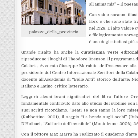
all’anima mia” – Il paesa
Con video saranno illus
libro e che sono state tr
nel 1928. Di alto valore c
palazzo_della_provincia
e filologicamente sorvegl
è uno degli studiosi più 
Grande risalto ha anche la
curatissima veste editoria
riproducono i luoghi di Theodore Brenson. Il programma del
Calabria, Avvocato Giuseppe Morabito, dell’Assessore alla C
presidente del Centro Internazionale Scrittori della Calabr
docente all’Accademia di “Belle Arti”, storico dell’arte; N
Italiano e Latino, critico letterario.
Leggerà alcuni brani significativi del libro l’attore O
fondamentale contributo dato allo studio del sublime con 
suoi scritti ricordiamo: “Beati se non sanno la loro miser
(Rubbettino, 2001), il saggio “La benda sugli occhi” (Rub
D’Holbach, “Sull’orlo dell’invisibile” (Monteleone, 2006), 2A
Con il pittore Max Marra ha realizzato il quaderno d’arte