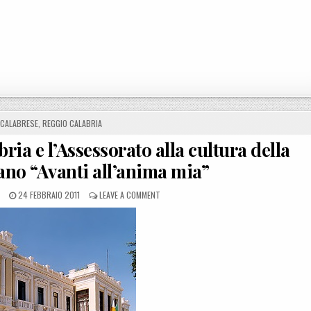
N
 CALABRESE
,
REGGIO CALABRIA
ria e l’Assessorato alla cultura della
ano “Avanti all’anima mia”
POSTED ON
ON REGGIO CALABRIA, IL CIS CALABRIA E L
24 FEBBRAIO 2011
LEAVE A COMMENT