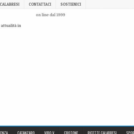
 CALABRESI
CONTATTACI
SOSTIENICI
on line dal 1999
attualità in
ENZA
CATANZARO
VIBO V
CROTONE
RICETTE CALABRESI
SPOR