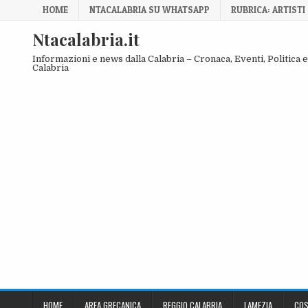
Skip to content
HOME
NTACALABRIA SU WHATSAPP
RUBRICA: ARTISTI
Ntacalabria.it
Informazioni e news dalla Calabria – Cronaca, Eventi, Politica e 
Calabria
HOME
AREA GRECANICA
REGGIO CALABRIA
LAMEZIA
COS