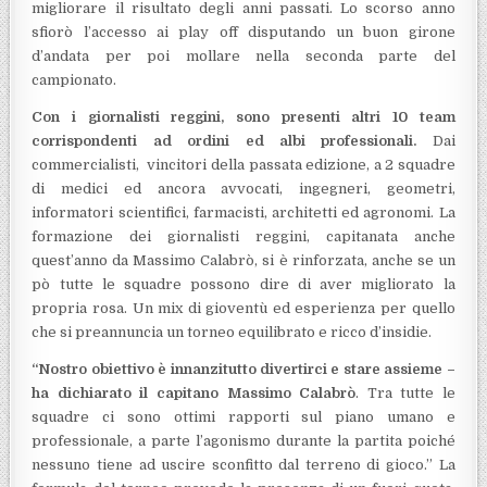
migliorare il risultato degli anni passati. Lo scorso anno
sfiorò l’accesso ai play off disputando un buon girone
d’andata per poi mollare nella seconda parte del
campionato.
Con i giornalisti reggini, sono presenti altri 10 team
corrispondenti ad ordini ed albi professionali.
Dai
commercialisti, vincitori della passata edizione, a 2 squadre
di medici ed ancora avvocati, ingegneri, geometri,
informatori scientifici, farmacisti, architetti ed agronomi. La
formazione dei giornalisti reggini, capitanata anche
quest’anno da Massimo Calabrò, si è rinforzata, anche se un
pò tutte le squadre possono dire di aver migliorato la
propria rosa. Un mix di gioventù ed esperienza per quello
che si preannuncia un torneo equilibrato e ricco d’insidie.
“Nostro obiettivo è innanzitutto divertirci e stare assieme –
ha dichiarato il capitano Massimo Calabrò
. Tra tutte le
squadre ci sono ottimi rapporti sul piano umano e
professionale, a parte l’agonismo durante la partita poiché
nessuno tiene ad uscire sconfitto dal terreno di gioco.” La