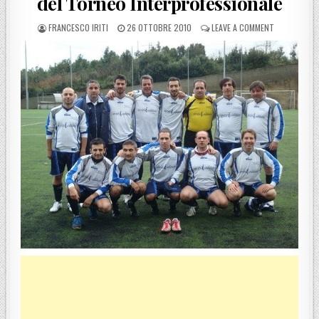
del Torneo Interprofessionale
POSTED BY
POSTED ON
ON REGGIO C
FRANCESCO IRITI
26 OTTOBRE 2010
LEAVE A COMMENT