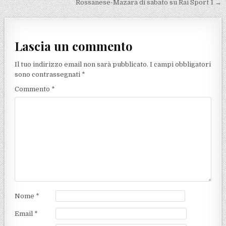
Rossanese-Mazara di sabato su Rai Sport 1 →
Lascia un commento
Il tuo indirizzo email non sarà pubblicato.
I campi obbligatori
sono contrassegnati
*
Commento
*
Nome
*
Email
*