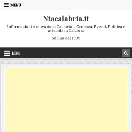
Skip to content
MENU
Ntacalabria.it
Informazioni e news dalla Calabria – Cronaca, Eventi, Politica e
attualità in Calabria
on line dal 1999
MENU