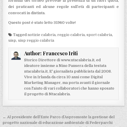
formula del torneo prevede la presenza di un fuori quota,
dei praticanti ed alcune regole sull’età di partecipanti e
convocati in distinta.
Questo post é stato letto 31960 volte!
Tagged
notizie calabria
,
reggio calabria
,
sport calabria
,
uisp
,
uisp reggio calabria
Author:
Francesco Iriti
Storico Direttore di www.ntacalabria.it, ed
ideatore insieme a Nino Pansera della testata
ntacalabria.it, E' giornalista pubblicista dal 2008.
Vive in Irlanda da circa 10 anni come Digital
Marketing Manager, ma porta avanti il giornale
con l'aiuto di vari collaboratori che hanno sposato
il progetto di Ntacalabria.
Navigazione articoli
← Al presidente dell’Ente Parco d’Aspromonte la gestione del
progetto nazionale di educazione ambientale di Federparchi