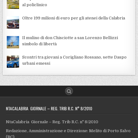
al policlinico
Oltre 199 milioni di euro per gli atenei della Calabria
Il mulino di don Chisciotte a san Lorenzo Bellizzi
simbolo di libertà
Scontri tra giovani a Corigliano Rossano, sette Daspo
urbani emessi
NTACALABRIA GIORNALE – REG. TRIB R.C. N° 8/2010
NtaCalabria Giornale – Reg. Trib R.C. n° 8/2010
Redazione, Amministrazione e Direzione: Melito di Porto Salvo
(RC)