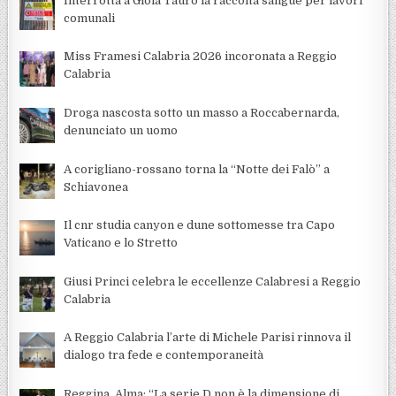
Interrotta a Gioia Tauro la raccolta sangue per lavori
comunali
Miss Framesi Calabria 2026 incoronata a Reggio
Calabria
Droga nascosta sotto un masso a Roccabernarda,
denunciato un uomo
A corigliano-rossano torna la “Notte dei Falò” a
Schiavonea
Il cnr studia canyon e dune sottomesse tra Capo
Vaticano e lo Stretto
Giusi Princi celebra le eccellenze Calabresi a Reggio
Calabria
A Reggio Calabria l’arte di Michele Parisi rinnova il
dialogo tra fede e contemporaneità
Reggina, Alma: “La serie D non è la dimensione di