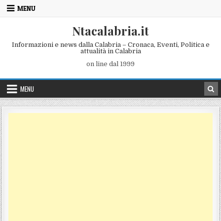
Skip to content
MENU
Ntacalabria.it
Informazioni e news dalla Calabria – Cronaca, Eventi, Politica e
attualità in Calabria
on line dal 1999
MENU