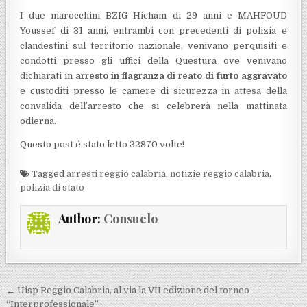
I due marocchini BZIG Hicham di 29 anni e MAHFOUD
Youssef di 31 anni, entrambi con precedenti di polizia e
clandestini sul territorio nazionale, venivano perquisiti e
condotti presso gli uffici della Questura ove venivano
dichiarati in
arresto in flagranza di reato di furto aggravato
e custoditi presso le camere di sicurezza in attesa della
convalida dell’arresto che si celebrerà nella mattinata
odierna.
Questo post é stato letto 32870 volte!
Tagged
arresti reggio calabria
,
notizie reggio calabria
,
polizia di stato
Author:
Consuelo
Navigazione articoli
← Uisp Reggio Calabria, al via la VII edizione del torneo
“Interprofessionale”