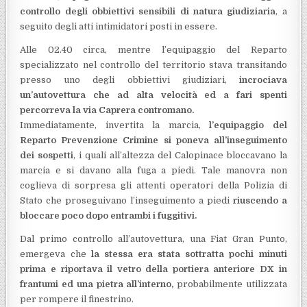
controllo degli obbiettivi sensibili di natura giudiziaria
, a
seguito degli atti intimidatori posti in essere.
Alle 02.40 circa, mentre l’equipaggio del Reparto
specializzato nel controllo del territorio stava transitando
presso uno degli obbiettivi giudiziari,
incrociava
un’autovettura che ad alta velocità ed a fari spenti
percorreva la via Caprera contromano.
Immediatamente, invertita la marcia,
l’equipaggio del
Reparto Prevenzione Crimine si poneva all’inseguimento
dei sospetti
, i quali all’altezza del Calopinace bloccavano la
marcia e si davano alla fuga a piedi. Tale manovra non
coglieva di sorpresa gli attenti operatori della Polizia di
Stato che proseguivano l’inseguimento a piedi
riuscendo a
bloccare poco dopo entrambi i fuggitivi.
Dal primo controllo all’autovettura, una Fiat Gran Punto,
emergeva che
la stessa era stata sottratta pochi minuti
prima e riportava il vetro della portiera anteriore DX in
frantumi ed una pietra all’interno,
probabilmente utilizzata
per rompere il finestrino.