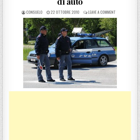
di auto
POSTED BY
POSTED ON
ON REGGIO CAL
CONSUELO
22 OTTOBRE 2010
LEAVE A COMMENT