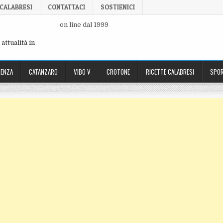
 CALABRESI
CONTATTACI
SOSTIENICI
on line dal 1999
attualità in
ENZA
CATANZARO
VIBO V
CROTONE
RICETTE CALABRESI
SPOR