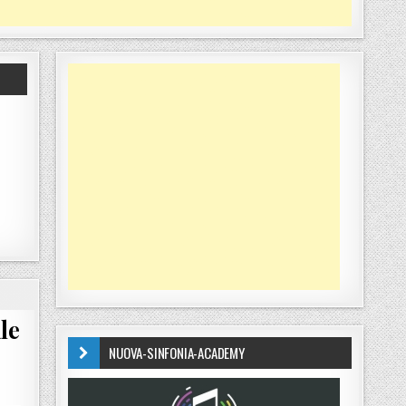
le
NUOVA-SINFONIA-ACADEMY
): “COMPETIZIONE ELETTORALE PUÒ AIUTARE A FAR SI CHE IL LAVORO DIVENTI UN DIRITTO 