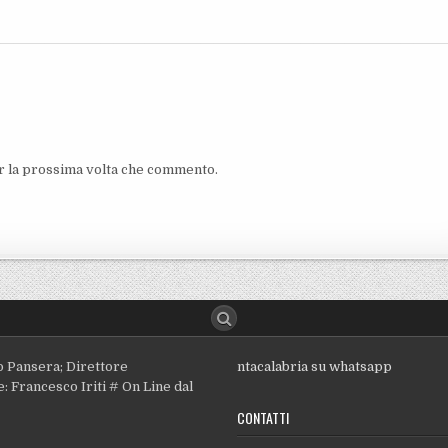
er la prossima volta che commento.
o Pansera; Direttore
ntacalabria su whatsapp
: Francesco Iriti # On Line dal
CONTATTI