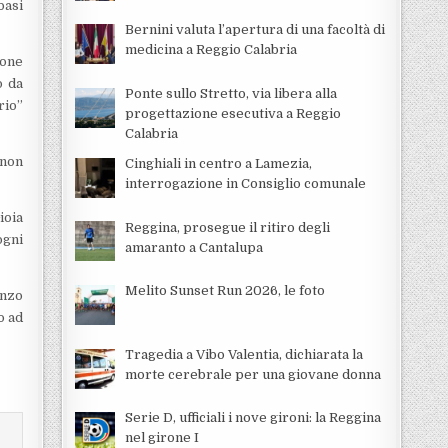
basi
Bernini valuta l’apertura di una facoltà di
medicina a Reggio Calabria
ione
o da
Ponte sullo Stretto, via libera alla
rio”
progettazione esecutiva a Reggio
Calabria
 non
Cinghiali in centro a Lamezia,
interrogazione in Consiglio comunale
ioia
Reggina, prosegue il ritiro degli
ogni
amaranto a Cantalupa
Melito Sunset Run 2026, le foto
Enzo
o ad
Tragedia a Vibo Valentia, dichiarata la
morte cerebrale per una giovane donna
Serie D, ufficiali i nove gironi: la Reggina
nel girone I