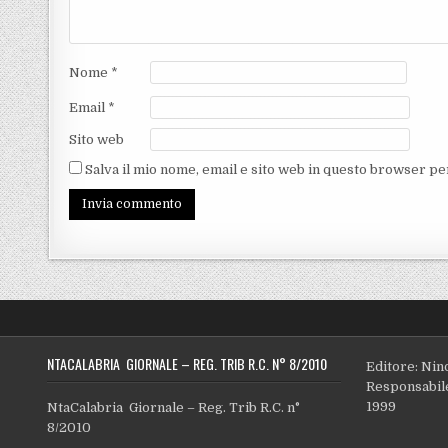
Nome
*
Email
*
Sito web
Salva il mio nome, email e sito web in questo browser p
NTACALABRIA GIORNALE – REG. TRIB R.C. N° 8/2010
Editore: Nin
Responsabile
1999
NtaCalabria Giornale – Reg. Trib R.C. n°
8/2010