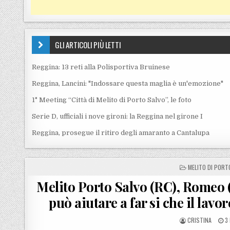
GLI ARTICOLI PIÙ LETTI
Reggina: 13 reti alla Polisportiva Bruinese
Reggina, Lancini: "Indossare questa maglia è un'emozione"
1° Meeting “Città di Melito di Porto Salvo”, le foto
Serie D, ufficiali i nove gironi: la Reggina nel girone I
Reggina, prosegue il ritiro degli amaranto a Cantalupa
POSTED IN
MELITO DI PORT
Melito Porto Salvo (RC), Romeo (
può aiutare a far si che il lav
POSTED BY
P
CRISTINA
3