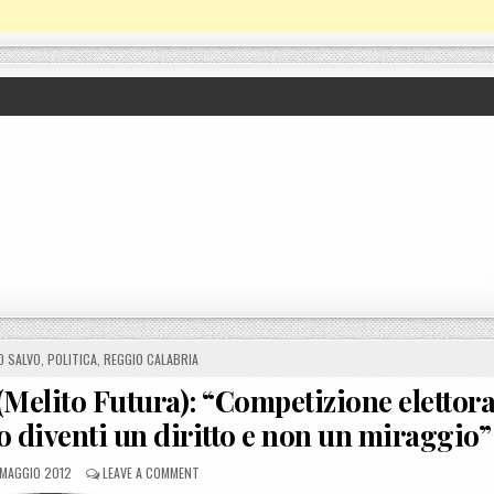
O SALVO
,
POLITICA
,
REGGIO CALABRIA
Melito Futura): “Competizione elettora
oro diventi un diritto e non un miraggio”
OSTED ON
ON MELITO PORTO SALVO (RC), ROMEO (MELITO FUTURA
 MAGGIO 2012
LEAVE A COMMENT