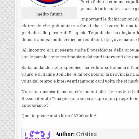
Porto Salvo il comune capofi
prima di tutto sulle risorse g
melito futura
Importanti le dichiarazioni d
elettorale che può aiutare a far si che il lavoro, in una t
preludio alle parole di Pasquale Tripodi che ha elogiato l
dimostrandosi molto critico nei confronti del governatore S
All’incontro era presente anche il presidente della provinci
con le parole come testimoniato dai tanti interventi che q
Raffa, andando nello specifico, ha voluto sottolineare l’i
Tauro e di Saline Joniche. A tal proposito, la provincia ha 
volta del tempo e interventi tamponi ogni volta che si insa
Non sono mancati, anche, riferimenti alle “ferrovie ed all
Russo ritenuto “una persona seria a capo di un progetto im
appoggiarlo”.
Questo post é stato letto 26720 volte!
Author:
Cristina