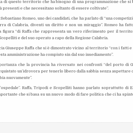
la di questo territorio che ha bisogno di una programmazione che si 
ià presenti e che necessitano soltanto di essere coltivate”.
i Sebastiano Romeo, uno dei candidati, che ha parlato di “una competiz
erra di Calabria, diventi un diritto e non un miraggio”. Romeo ha fatt
a figura “di Raffa che rappresenta un vero riferimento per il territo
copelliti e del suo operato a capo della Regione Calabria.
a Giuseppe Raffa che si è dimostrato vicino al territorio “con i fatti e
uesta amministrazione ha compiuto sin dal suo insediamento”.
mportanza che la provincia ha riversato nei confronti “del porto di G
acquistato un’idrovora per tenerlo libero dalla sabbia senza aspettare 
bbia nuovamente”.
’ospedale”. Raffa, Tripodi e Scopelliti hanno parlato soprattutto di 
portante che si basa su un nuovo modo di fare politica che ci ha spint