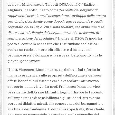
derivati. Michelangelo Tripodi, DSGA dell’I.C. “Radice –
Alighieri”, ha sottolineato come “
la realtà del bergamotto
rappresenti occasione di occupazione e sviluppo della nostra
provincia, ricordando come dopo la legge regionale e quella
regionale del 2002, di cui è stato relatore, si è avuta una fase
di crescita ed rilancio del bergamotto anche in termini di
remunerazione dei produttori”.
Inoltre, il DSGA Tripodi ha
posto al centro la necessità che l’ istituzione scolastica
svolga un ruolo sempre più efficace e d incisivo nel
promuovere e valorizzare la risorsa “bergamotto” tra le
giovani generazioni.
Il dott. Vincenzo Montemurro, cardiologo, hai riferito in
maniera esaustiva sulle proprietà dell’agrume e dei suoi
effetti benefici sul sistema cardiovascolare, attraverso
supporto audiovisivo. La prof. Francesca Panuccio, vice
presidente dell’Ass.ne Miranturhegium, ha posto l’accento
sull’importanza di sensibilizzare gli studenti, attraverso
percorsi didattici mirati, alla conoscenza del bergamotto e
alla tutela dell’ambiente. Il dott. Giuseppe Raffa, Presidente
dell’amm.ne provinciale, ha evidenziato la centralità del