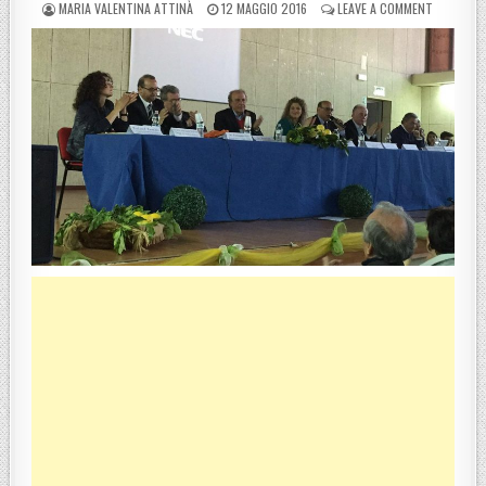
POSTED BY
POSTED ON
ON CATON
MARIA VALENTINA ATTINÀ
12 MAGGIO 2016
LEAVE A COMMENT