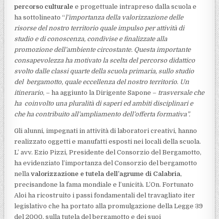
percorso culturale
e progettuale intrapreso dalla scuola e
ha sottolineato “
l’importanza della valorizzazione delle
risorse del nostro territorio quale impulso per attività di
studio e di conoscenza, condivise e finalizzate alla
promozione dell’ambiente circostante. Questa importante
consapevolezza ha motivato la scelta del percorso didattico
svolto dalle classi quarte della scuola primaria, sullo studio
del bergamotto, quale eccellenza del nostro territorio
.
Un
itinerario
, – ha aggiunto la Dirigente Sapone –
trasversale che
ha coinvolto una pluralità di saperi ed ambiti disciplinari e
che ha contribuito all’ampliamento dell’offerta formativa”.
Gli alunni, impegnati in attività di laboratori creativi, hanno
realizzato oggetti e manufatti esposti nei locali della scuola.
L’ avv. Ezio Pizzi, Presidente del Consorzio del Bergamotto,
ha evidenziato l’importanza del Consorzio del bergamotto
nella
valorizzazione e tutela dell’agrume di Calabria
,
precisandone la fama mondiale e l’unicità. L’On. Fortunato
Aloi ha ricostruito i passi fondamentali del travagliato iter
legislativo che ha portato alla promulgazione della Legge 39
del 2000, sulla tutela del bergamotto e dei suoi