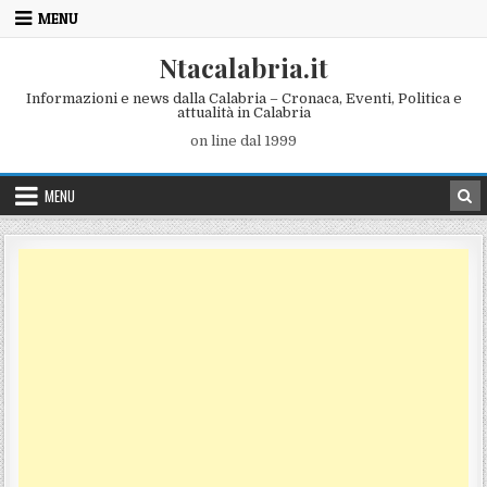
Skip to content
MENU
Ntacalabria.it
Informazioni e news dalla Calabria – Cronaca, Eventi, Politica e
attualità in Calabria
on line dal 1999
MENU