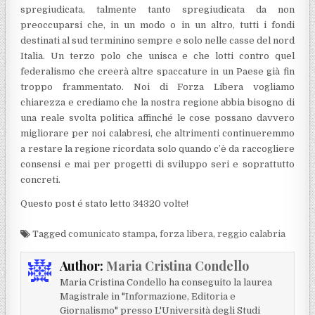
spregiudicata, talmente tanto spregiudicata da non
preoccuparsi che, in un modo o in un altro, tutti i fondi
destinati al sud terminino sempre e solo nelle casse del nord
Italia. Un terzo polo che unisca e che lotti contro quel
federalismo che creerà altre spaccature in un Paese già fin
troppo frammentato. Noi di Forza Libera vogliamo
chiarezza e crediamo che la nostra regione abbia bisogno di
una reale svolta politica affinché le cose possano davvero
migliorare per noi calabresi, che altrimenti continueremmo
a restare la regione ricordata solo quando c’è da raccogliere
consensi e mai per progetti di sviluppo seri e soprattutto
concreti.
Questo post é stato letto 34320 volte!
Tagged
comunicato stampa
,
forza libera
,
reggio calabria
Author:
Maria Cristina Condello
Maria Cristina Condello ha conseguito la laurea
Magistrale in "Informazione, Editoria e
Giornalismo" presso L'Università degli Studi