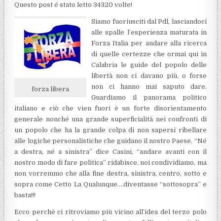
Questo post é stato letto 34320 volte!
Siamo fuoriusciti dal Pdl, lasciandoci
alle spalle l’esperienza maturata in
Forza Italia per andare alla ricerca
di quelle certezze che ormai qui in
Calabria le guide del popolo delle
libertà non ci davano più, o forse
non ci hanno mai saputo dare.
forza libera
Guardiamo il panorama politico
italiano e ciò che vien fuori è un forte disorientamento
generale nonché una grande superficialità nei confronti di
un popolo che ha la grande colpa di non sapersi ribellare
alle logiche personalistiche che guidano il nostro Paese. “Né
a destra, né a sinistra” dice Casini, “andare avanti con il
nostro modo di fare politica” ridabisce, noi condividiamo, ma
non vorremmo che alla fine destra, sinistra, centro, sotto e
sopra come Cetto La Qualunque….diventasse “sottosopra” e
basta!!!
Ecco perchè ci ritroviamo più vicino all’idea del terzo polo