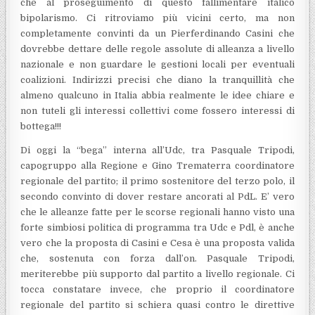
che al proseguimento di questo fallimentare italico
bipolarismo. Ci ritroviamo più vicini certo, ma non
completamente convinti da un Pierferdinando Casini che
dovrebbe dettare delle regole assolute di alleanza a livello
nazionale e non guardare le gestioni locali per eventuali
coalizioni. Indirizzi precisi che diano la tranquillità che
almeno qualcuno in Italia abbia realmente le idee chiare e
non tuteli gli interessi collettivi come fossero interessi di
bottega!!!
Di oggi la “bega” interna all’Udc, tra Pasquale Tripodi,
capogruppo alla Regione e Gino Trematerra coordinatore
regionale del partito; il primo sostenitore del terzo polo, il
secondo convinto di dover restare ancorati al PdL. E’ vero
che le alleanze fatte per le scorse regionali hanno visto una
forte simbiosi politica di programma tra Udc e Pdl, è anche
vero che la proposta di Casini e Cesa è una proposta valida
che, sostenuta con forza dall’on. Pasquale Tripodi,
meriterebbe più supporto dal partito a livello regionale. Ci
tocca constatare invece, che proprio il coordinatore
regionale del partito si schiera quasi contro le direttive