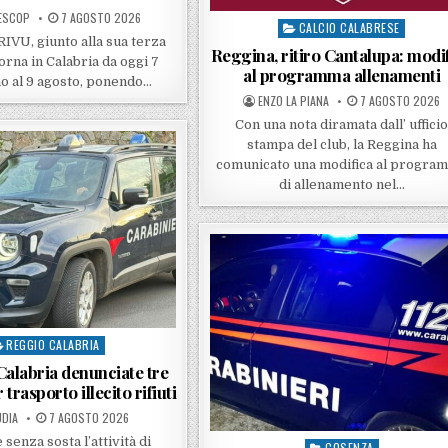
D BY
POSTED ON
ESCOP
7 AGOSTO 2026
CALCIO CALABRESE
Posted in
CRIVU, giunto alla sua terza
Reggina, ritiro Cantalupa: modi
orna in Calabria da oggi 7
al programma allenamenti
no al 9 agosto, ponendo…
POSTED BY
POSTED ON
ENZO LA PIANA
7 AGOSTO 2026
Con una nota diramata dall’ uffici
stampa del club, la Reggina ha
comunicato una modifica al progra
di allenamento nel…
REGGIO CALABRIA
sted in
alabria denunciate tre
trasporto illecito rifiuti
ED BY
POSTED ON
DIA
7 AGOSTO 2026
senza sosta l’attività di
COSENZA
Posted in