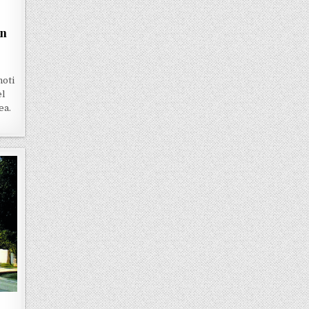
in
noti
el
ea.