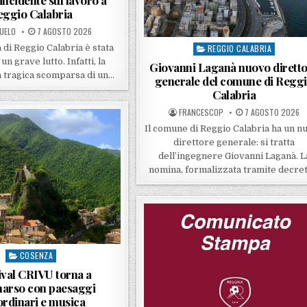
eggio Calabria
ED BY
POSTED ON
UELO
7 AGOSTO 2026
 di Reggio Calabria è stata
REGGIO CALABRIA
Posted in
un grave lutto. Infatti, la
Giovanni Laganà nuovo dirett
la tragica scomparsa di un…
generale del comune di Regg
Calabria
POSTED BY
POSTED ON
FRANCESCOP
7 AGOSTO 2026
Il comune di Reggio Calabria ha un n
direttore generale: si tratta
dell’ingegnere Giovanni Laganà. L
nomina, formalizzata tramite decre
COSENZA
Posted in
tival CRIVU torna a
arso con paesaggi
ordinari e musica