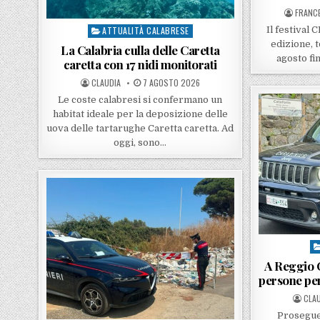
POSTE
FRANC
Il festival 
ATTUALITÀ CALABRESE
Posted in
edizione, t
La Calabria culla delle Caretta
agosto fi
caretta con 17 nidi monitorati
POSTED BY
POSTED ON
CLAUDIA
7 AGOSTO 2026
Le coste calabresi si confermano un
habitat ideale per la deposizione delle
uova delle tartarughe Caretta caretta. Ad
oggi, sono…
Po
A Reggio C
persone per 
POST
CLAU
Prosegue 