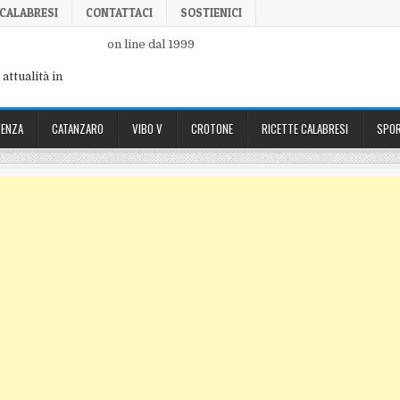
 CALABRESI
CONTATTACI
SOSTIENICI
on line dal 1999
attualità in
ENZA
CATANZARO
VIBO V
CROTONE
RICETTE CALABRESI
SPOR