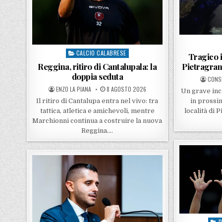
CALCIO CALABRESE
Posted in
Tragico i
Reggina, ritiro di Cantalupala: la
Pietragrand
doppia seduta
POST
CONS
POSTED BY
POSTED ON
ENZO LA PIANA
8 AGOSTO 2026
Un grave inc
Il ritiro di Cantalupa entra nel vivo: tra
in prossim
tattica, atletica e amichevoli, mentre
località di 
Marchionni continua a costruire la nuova
Reggina….
P
Post