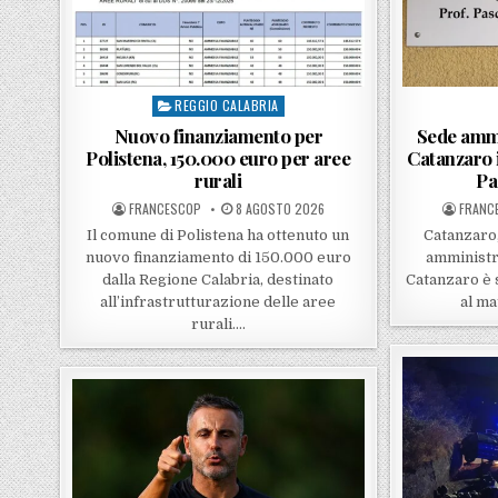
REGGIO CALABRIA
Posted in
Nuovo finanziamento per
Sede ammi
Polistena, 150.000 euro per aree
Catanzaro 
rurali
Pa
POSTED BY
POSTED ON
POSTE
FRANCESCOP
8 AGOSTO 2026
FRANC
Il comune di Polistena ha ottenuto un
Catanzaro,
nuovo finanziamento di 150.000 euro
amministra
dalla Regione Calabria, destinato
Catanzaro è s
all’infrastrutturazione delle aree
al m
rurali….