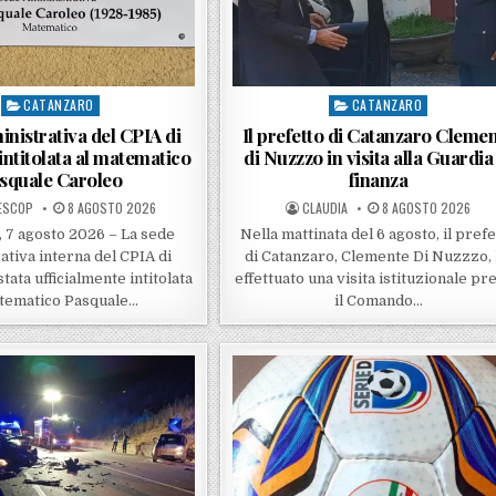
CATANZARO
CATANZARO
Posted in
Posted in
nistrativa del CPIA di
Il prefetto di Catanzaro Cleme
intitolata al matematico
di Nuzzzo in visita alla Guardia
squale Caroleo
finanza
D BY
POSTED ON
POSTED BY
POSTED ON
ESCOP
8 AGOSTO 2026
CLAUDIA
8 AGOSTO 2026
 7 agosto 2026 – La sede
Nella mattinata del 6 agosto, il prefe
tiva interna del CPIA di
di Catanzaro, Clemente Di Nuzzzo,
tata ufficialmente intitolata
effettuato una visita istituzionale pr
atematico Pasquale…
il Comando…