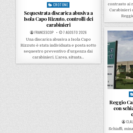
contrasto ai 
CROTONE
Posted in
Carabinieri 
Sequestrata discarica abusiva a
Reggio
Isola Capo Rizzuto, controlli dei
carabinieri
POSTED BY
POSTED ON
FRANCESCOP
7 AGOSTO 2026
Una discarica abusiva a Isola Capo
Rizzuto è stata individuata e posta sotto
sequestro preventivo d’urgenza dai
carabinieri. L’area, situata…
Po
Reggio Cal
con schi
POST
CLAU
Schiaffi, min