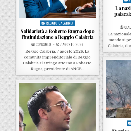
La nazi
palacal
REGGIO CALABRIA
Posted in
POST
CLAU
Solidarietà a Roberto Rugna dopo
La nazionale
l’intimidazione a Reggio Calabria
mondo si pr
POSTED BY
POSTED ON
CONSUELO
7 AGOSTO 2026
Calabria, dov
Reggio Calabria, 7 agosto 2026. La
comunità imprenditoriale di Reggio
Calabria si stringe attorno a Roberto
Rugna, presidente di ANCE…
Po
Tragico 