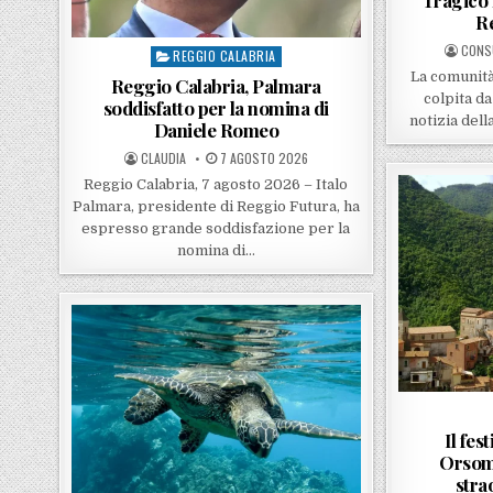
R
POST
CONS
REGGIO CALABRIA
Posted in
La comunità
Reggio Calabria, Palmara
colpita da 
soddisfatto per la nomina di
notizia del
Daniele Romeo
POSTED BY
POSTED ON
CLAUDIA
7 AGOSTO 2026
Reggio Calabria, 7 agosto 2026 – Italo
Palmara, presidente di Reggio Futura, ha
espresso grande soddisfazione per la
nomina di…
Il fes
Orsom
stra