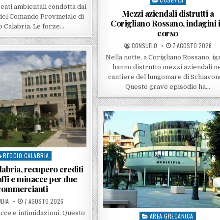
reati ambientali condotta dai
Mezzi aziendali distrutti a
del Comando Provinciale di
Corigliano Rossano, indagini 
 Calabria. Le forze…
corso
POSTED BY
POSTED ON
CONSUELO
7 AGOSTO 2026
Nella notte, a Corigliano Rossano, ig
hanno distrutto mezzi aziendali n
cantiere del lungomare di Schiavon
Questo grave episodio ha…
REGGIO CALABRIA
sted in
abria, recupero crediti
affi e minacce per due
commercianti
ED BY
POSTED ON
DIA
7 AGOSTO 2026
acce e intimidazioni. Questo
AREA GRECANICA
Posted in