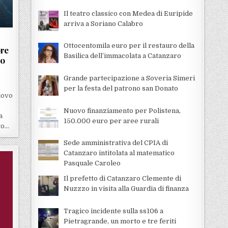
Il teatro classico con Medea di Euripide
arriva a Soriano Calabro
Ottocentomila euro per il restauro della
ore
Basilica dell’immacolata a Catanzaro
io
Grande partecipazione a Soveria Simeri
per la festa del patrono san Donato
uovo
Nuovo finanziamento per Polistena,
a
150.000 euro per aree rurali
to…
Sede amministrativa del CPIA di
Catanzaro intitolata al matematico
Pasquale Caroleo
Il prefetto di Catanzaro Clemente di
Nuzzzo in visita alla Guardia di finanza
Tragico incidente sulla ss106 a
Pietragrande, un morto e tre feriti