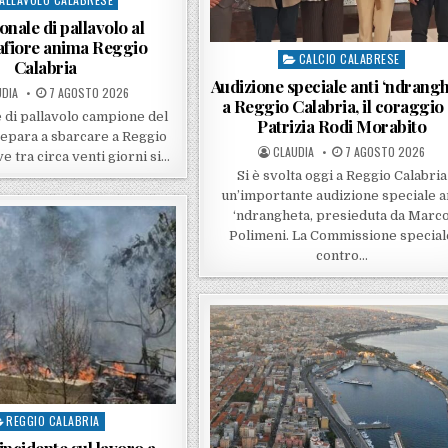
onale di pallavolo al
afiore anima Reggio
CALCIO CALABRESE
Posted in
Calabria
Audizione speciale anti ‘ndrang
ED BY
POSTED ON
DIA
7 AGOSTO 2026
a Reggio Calabria, il coraggio 
 di pallavolo campione del
Patrizia Rodi Morabito
epara a sbarcare a Reggio
POSTED BY
POSTED ON
CLAUDIA
7 AGOSTO 2026
e tra circa venti giorni si…
Si è svolta oggi a Reggio Calabria
un’importante audizione speciale a
‘ndrangheta, presieduta da Marc
Polimeni. La Commissione special
contro…
REGGIO CALABRIA
sted in
incidente sul lavoro a