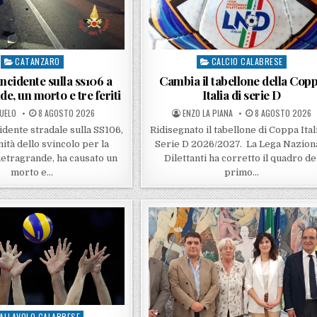
CATANZARO
CALCIO CALABRESE
Posted in
Posted in
ncidente sulla ss106 a
Cambia il tabellone della Cop
e, un morto e tre feriti
Italia di serie D
ED BY
POSTED ON
POSTED BY
POSTED ON
UELO
8 AGOSTO 2026
ENZO LA PIANA
8 AGOSTO 2026
idente stradale sulla SS106,
Ridisegnato il tabellone di Coppa Itali
ità dello svincolo per la
Serie D 2026/2027. La Lega Nazion
Pietragrande, ha causato un
Dilettanti ha corretto il quadro de
morto e…
primo…
ALLAVOLO CALABRESE
ed in