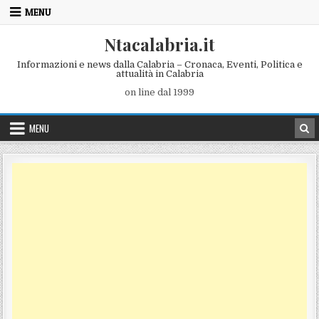
Skip to content
MENU
Ntacalabria.it
Informazioni e news dalla Calabria – Cronaca, Eventi, Politica e
attualità in Calabria
on line dal 1999
MENU