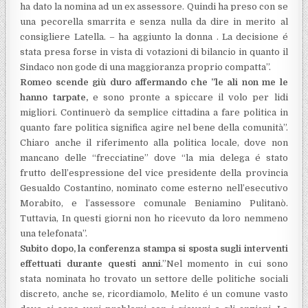
ha dato la nomina ad un ex assessore. Quindi ha preso con se
una pecorella smarrita e senza nulla da dire in merito al
consigliere Latella. – ha aggiunto la donna . La decisione é
stata presa forse in vista di votazioni di bilancio in quanto il
Sindaco non gode di una maggioranza proprio compatta”.
Romeo scende giù duro affermando che ”le ali non me le
hanno tarpate,
e sono pronte a spiccare il volo per lidi
migliori. Continuerò da semplice cittadina a fare politica in
quanto fare politica significa agire nel bene della comunità”.
Chiaro anche il riferimento alla politica locale, dove non
mancano delle “frecciatine” dove “la mia delega é stato
frutto dell’espressione del vice presidente della provincia
Gesualdo Costantino, nominato come esterno nell’esecutivo
Morabito, e l’assessore comunale Beniamino Pulitanò.
Tuttavia, In questi giorni non ho ricevuto da loro nemmeno
una telefonata”.
Subito dopo, la conferenza stampa si sposta sugli interventi
effettuati durante questi anni
.”Nel momento in cui sono
stata nominata ho trovato un settore delle politiche sociali
discreto, anche se, ricordiamolo, Melito é un comune vasto