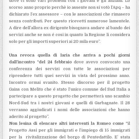
dove ci sono vari problemi con i giovani e gli anziani. Lo
scorso anno proprio perchè io assente non si votò l’Apq – ha
dichiarato l’ex assessore – con le associazioni che rimasero
senza contributi. Per questo ricevetti numerose lamentele.
A dire dell’allora ex dirigente bisognava andare al bando dei
servizi anche se non é cosi in quanto la Regione li considera
solo per gli importi superiori ai 20 mila euro”.
Una revoca quella di Iaria che arriva a pochi giorni
dall’incontro “del 24 febbraio
dove avevo convocato una
conferenza dei servizi con tutte le associazioni per
riprendere tutti quei servizi in vista del prossimo anno.
Incontro ormai svanito. Stesso discorso per il progetto
Gains con Melito che é stato l’unico comune del Sud Italia a
partecipare a questo progetto che permetterà uno scambio
Nord-Sud tra i nostri giovani e quelli di Garbagnate. Il 28
verranno aggiudicati i nomi delle associazioni che hanno
aderito al progetto”.
Non lesina di elencare altri interventi la Romeo come “
il
Progetto Assi per gli immigrati e l’impiego di 15 immigrati
per la rivitalizzazione del borgo di Pentedattilo. E’ stata