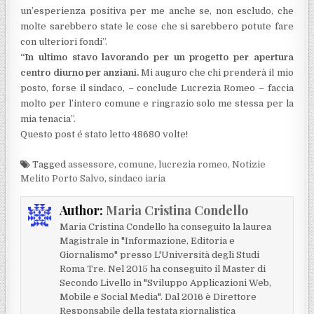
un’esperienza positiva per me anche se, non escludo, che
molte sarebbero state le cose che si sarebbero potute fare
con ulteriori fondi”.
“In ultimo stavo lavorando per un progetto per apertura
centro diurno per anziani.
Mi auguro che chi prenderà il mio
posto, forse il sindaco, – conclude Lucrezia Romeo – faccia
molto per l’intero comune e ringrazio solo me stessa per la
mia tenacia”.
Questo post é stato letto 48680 volte!
Tagged
assessore
,
comune
,
lucrezia romeo
,
Notizie
Melito Porto Salvo
,
sindaco iaria
Author:
Maria Cristina Condello
Maria Cristina Condello ha conseguito la laurea
Magistrale in "Informazione, Editoria e
Giornalismo" presso L'Università degli Studi
Roma Tre. Nel 2015 ha conseguito il Master di
Secondo Livello in "Sviluppo Applicazioni Web,
Mobile e Social Media". Dal 2016 è Direttore
Responsabile della testata giornalistica