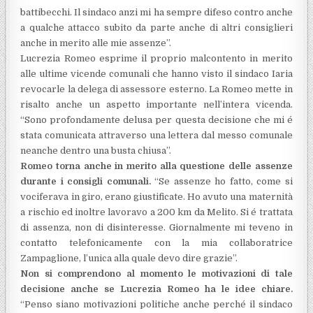
battibecchi. Il sindaco anzi mi ha sempre difeso contro anche
a qualche attacco subito da parte anche di altri consiglieri
anche in merito alle mie assenze”.
Lucrezia Romeo esprime il proprio malcontento in merito
alle ultime vicende comunali che hanno visto il sindaco Iaria
revocarle la delega di assessore esterno. La Romeo mette in
risalto anche un aspetto importante nell’intera vicenda.
“Sono profondamente delusa per questa decisione che mi é
stata comunicata attraverso una lettera dal messo comunale
neanche dentro una busta chiusa”.
Romeo torna anche in merito alla questione delle assenze
durante i consigli comunali.
“Se assenze ho fatto, come si
vociferava in giro, erano giustificate. Ho avuto una maternità
a rischio ed inoltre lavoravo a 200 km da Melito. Si é trattata
di assenza, non di disinteresse. Giornalmente mi teveno in
contatto telefonicamente con la mia collaboratrice
Zampaglione, l’unica alla quale devo dire grazie”.
Non si comprendono al momento le motivazioni di tale
decisione anche se Lucrezia Romeo ha le idee chiare.
“Penso siano motivazioni politiche anche perché il sindaco