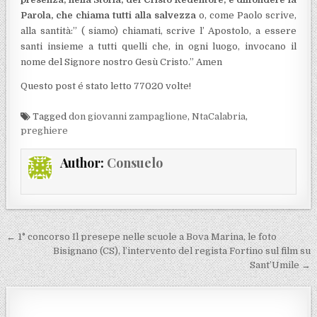
Parola, che chiama tutti alla salvezza
o, come Paolo scrive,
alla santità:” ( siamo) chiamati, scrive l’ Apostolo, a essere
santi insieme a tutti quelli che, in ogni luogo, invocano il
nome del Signore nostro Gesù Cristo.” Amen
Questo post é stato letto 77020 volte!
Tagged
don giovanni zampaglione
,
NtaCalabria
,
preghiere
Author:
Consuelo
Navigazione articoli
← 1° concorso Il presepe nelle scuole a Bova Marina, le foto
Bisignano (CS), l’intervento del regista Fortino sul film su
Sant’Umile →