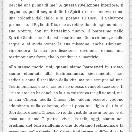
perché era prima di me.”
A questa rivelazione interiore, si
aggiunse, poi, il segno dello lo Spirito
, che scendeva come
una colomba dal cielo, e si posava su Gesù, il Salvatore
promesso, il Figlio di Dio, che avrebbe donato agli uomini il
suo Spirito, con un battesimo nuovo. Il battesimo nello
Spirito Santo, che è il nostro battesimo. Gesù riemerge dalle
acque e si avvia verso la sua missione, anche Giovanni,
riprenderà la sua predicazione, divenuta, ormai, una
testimonianza forte, che lo condurrà al martirio.
Allo stesso modo, noi, quanti siamo battezzati in Cristo,
siamo chiamati alla testimonianza
, sicuramente, non
radicale come il sacrificio della vita, ma pur sempre ad una.
Testimonianza, che è, già per se stessa, evangelizzazione. Il
Cristo storico ha concluso la sua esistenza tra gli uomini, ma,
la sua Chiesa, quella Chiesa che, alcuni esegeti vedono
adombrata nella colomba, che si posa sul Figlio di Dio al
Giordano, questa Chiesa, lo rende visibile in ogni tempo, e di
essa noi siamo ” pietre vive”. Perciò, o
ggi, siamo noi,
cristiani del terzo millennio, che dobbiamo testimoniare la
presenza, nella Storia, del Cristo Redentore, e diffondere la