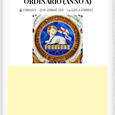
ORDINARIO (ANNO A)
POSTED BY
POSTED ON
ON 16 GENNAIO 2
CONSUELO
16 GENNAIO 2011
LEAVE A COMMENT