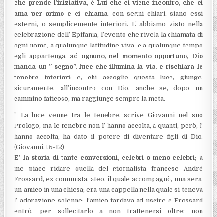
che prende l’iniziativa, è Lui che ci viene incontro, che ci
ama per primo e ci chiama
, con segni chiari, siano essi
esterni, o semplicemente interiori. L’ abbiamo visto nella
celebrazione dell’ Epifania, l’evento che rivela la chiamata di
ogni uomo, a qualunque latitudine viva, e a qualunque tempo
egli appartenga,
ad ognuno, nel momento opportuno, Dio
manda un ” segno”, luce che illumina la via, e rischiara le
tenebre interiori
; e, chi accoglie questa luce, giunge,
sicuramente, all’incontro con Dio, anche se, dopo un
cammino faticoso, ma raggiunge sempre la meta.
” La luce venne tra le tenebre, scrive Giovanni nel suo
Prologo, ma le tenebre non l’ hanno accolta, a quanti, però, l’
hanno accolta, ha dato il potere di diventare figli di Dio.
(Giovanni.1,5-12)
E’ la storia di tante conversioni, celebri o meno celebri;
a
me piace ridare quella del giornalista francese André
Frossard, ex comunista, ateo, il quale accompagnò, una sera,
un amico in una chiesa; era una cappella nella quale si teneva
l’ adorazione solenne; l’amico tardava ad uscire e Frossard
entrò, per sollecitarlo a non trattenersi oltre; non