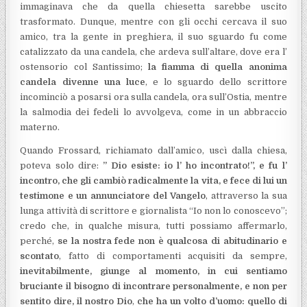
immaginava che da quella chiesetta sarebbe uscito
trasformato. Dunque, mentre con gli occhi cercava il suo
amico, tra la gente in preghiera, il suo sguardo fu come
catalizzato da una candela, che ardeva sull’altare, dove era l’
ostensorio col Santissimo;
la fiamma di quella anonima
candela divenne una luce
, e lo sguardo dello scrittore
incominciò a posarsi ora sulla candela, ora sull’Ostia, mentre
la salmodia dei fedeli lo avvolgeva, come in un abbraccio
materno.
Quando Frossard, richiamato dall’amico, uscì dalla chiesa,
poteva solo dire:
” Dio esiste: io l’ ho incontrato!”, e fu l’
incontro, che gli cambiò radicalmente la vita, e fece di lui un
testimone e un annunciatore del Vangelo
, attraverso la sua
lunga attività di scrittore e giornalista “Io non lo conoscevo”;
credo che, in qualche misura, tutti possiamo affermarlo,
perché,
se la nostra fede non è qualcosa di abitudinario e
scontato
, fatto di comportamenti acquisiti da sempre,
inevitabilmente, giunge al momento, in cui sentiamo
bruciante il bisogno di incontrare personalmente, e non per
sentito dire, il nostro Dio
,
che ha un volto d’uomo: quello di