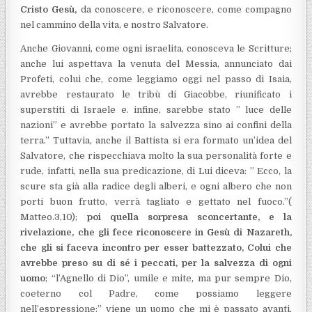
Cristo Gesù,
da conoscere, e riconoscere, come compagno
nel cammino della vita, e nostro Salvatore.
Anche Giovanni, come ogni israelita, conosceva le Scritture;
anche lui aspettava la venuta del Messia, annunciato dai
Profeti, colui che, come leggiamo oggi nel passo di Isaia,
avrebbe restaurato le tribù di Giacobbe, riunificato i
superstiti di Israele e. infine, sarebbe stato ” luce delle
nazioni” e avrebbe portato la salvezza sino ai confini della
terra.” Tuttavia, anche il Battista si era formato un’idea del
Salvatore, che rispecchiava molto la sua personalità forte e
rude, infatti, nella sua predicazione, di Lui diceva: ” Ecco, la
scure sta già alla radice degli alberi, e ogni albero che non
porti buon frutto, verrà tagliato e gettato nel fuoco.”(
Matteo.3,10);
poi quella sorpresa sconcertante, e la
rivelazione, che gli fece riconoscere in Gesù di Nazareth,
che gli si faceva incontro per esser battezzato, Colui che
avrebbe preso su di sé i peccati, per la salvezza di ogni
uomo
; “l’Agnello di Dio”, umile e mite, ma pur sempre Dio,
coeterno col Padre, come possiamo leggere
nell’espressione:” viene un uomo che mi è passato avanti,