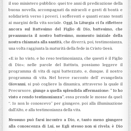
il suo ministero pubblico: quei tre anni di predicazione della
buona novella, accompagnati da miracoli e gesti di bontà e
solidarietà verso i poveri, i sofferenti e quanti erano tenuti
ai margini della vita sociale.
Oggi, la Liturgia ci fa riflettere
ancora sul Battesimo del Figlio di Dio, battesimo, che
preannuncia il nostro battesimo, momento iniziale della
nostra chiamata alla santità,
che diverrà, poi, testimonianza,
una volta raggiunta la maturità della fede in Cristo Gesù.
«E io ho visto, e ho reso testimonianza, che questi è il Figlio
di Dio»; nelle parole del Battista, possiamo leggere il
programma di vita di ogni battezzato, e, dunque, il nostro
programma di vita. Nel breve racconto dell’ evangelista
Giovanni
, si può cogliere la dinamica, attraverso la quale il
Precursore,
giunge a quella splendida affermazione: ” Io ho
visto e rendo testimonianza”
, essa prende le mosse da quel:
“. Io non lo conoscevo” per giungere, poi alla illuminazione
dall’Alto, e alla testimonianza della vita.
Nessuno può farsi incontro a Dio, e, tanto meno giungere
alla conoscenza di Lui, se Egli stesso non si rivela
;
è Dio