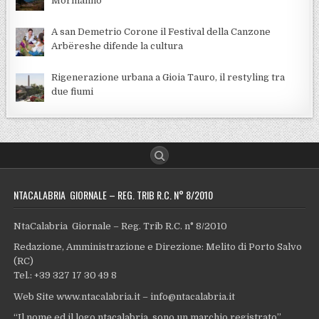
Mormanno
A san Demetrio Corone il Festival della Canzone
Arbëreshe difende la cultura
Rigenerazione urbana a Gioia Tauro, il restyling tra
due fiumi
NTACALABRIA GIORNALE – REG. TRIB R.C. N° 8/2010
NtaCalabria Giornale – Reg. Trib R.C. n° 8/2010
Redazione, Amministrazione e Direzione: Melito di Porto Salvo
(RC)
Tel.: +39 327 17 30 49 8
Web Site www.ntacalabria.it – info@ntacalabria.it
“Il nome ed il logo ntacalabria, sono un marchio registrato”