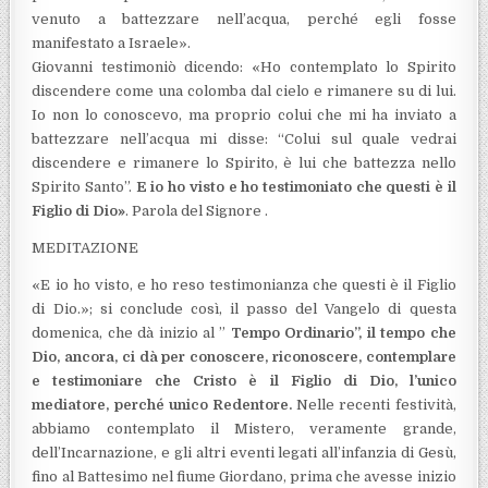
venuto a battezzare nell’acqua, perché egli fosse
manifestato a Israele».
Giovanni testimoniò dicendo: «Ho contemplato lo Spirito
discendere come una colomba dal cielo e rimanere su di lui.
Io non lo conoscevo, ma proprio colui che mi ha inviato a
battezzare nell’acqua mi disse: “Colui sul quale vedrai
discendere e rimanere lo Spirito, è lui che battezza nello
Spirito Santo”.
E io ho visto e ho testimoniato che questi è il
Figlio di Dio»
. Parola del Signore .
MEDITAZIONE
«E io ho visto, e ho reso testimonianza che questi è il Figlio
di Dio.»; si conclude così, il passo del Vangelo di questa
domenica, che dà inizio al ”
Tempo Ordinario”, il tempo che
Dio, ancora, ci dà per conoscere, riconoscere, contemplare
e testimoniare che Cristo è il Figlio di Dio, l’unico
mediatore, perché unico Redentore.
Nelle recenti festività,
abbiamo contemplato il Mistero, veramente grande,
dell’Incarnazione, e gli altri eventi legati all’infanzia di Gesù,
fino al Battesimo nel fiume Giordano, prima che avesse inizio