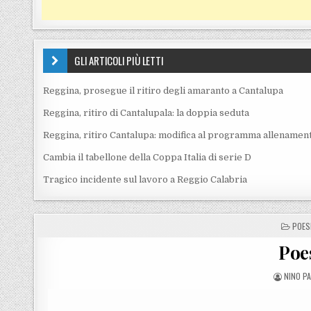
GLI ARTICOLI PIÙ LETTI
Reggina, prosegue il ritiro degli amaranto a Cantalupa
Reggina, ritiro di Cantalupala: la doppia seduta
Reggina, ritiro Cantalupa: modifica al programma allenament
Cambia il tabellone della Coppa Italia di serie D
Tragico incidente sul lavoro a Reggio Calabria
POST
POES
Poes
POSTED
NINO P