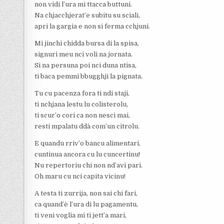
non vidi l’ura mi ttacca buttuni.
Na chjacchjerat’e subitu su sciali,
apri la gargia e non si ferma cchjuni.
Mi jinchi chidda bursa di la spisa,
signuri meu nci voli na jornata.
Si na persuna poi nci duna ntisa,
ti baca pemmi bbugghji la pignata.
Tu cu pacenza fora ti ndi staji,
ti nchjana lestu lu colisterolu,
ti scur’o cori ca non nesci mai,
resti mpalatu ddà com’un citrolu.
E quandu rriv’o bancu alimentari,
cuntinua ancora cu lu cuncertinu!
Nu repertoriu chi non nd’avi pari.
Oh maru cu nci capita vicinu!
A testa ti zurrija, non sai chi fari,
ca quand’è l’ura di lu pagamentu,
ti veni voglia mi ti jett’a mari,