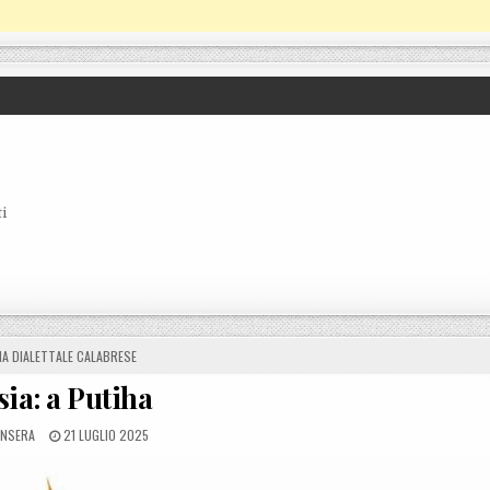
i
ED IN
IA DIALETTALE CALABRESE
ia: a Putiha
 BY
POSTED ON
ANSERA
21 LUGLIO 2025