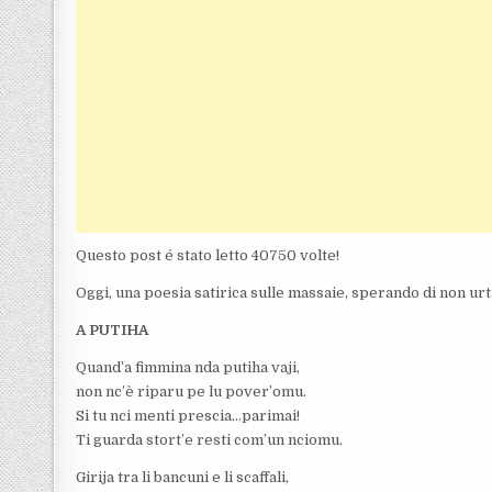
Questo post é stato letto 40750 volte!
Oggi, una poesia satirica sulle massaie, sperando di non urt
A PUTIHA
Quand’a fimmina nda putiha vaji,
non nc’è riparu pe lu pover’omu.
Si tu nci menti prescia…parimai!
Ti guarda stort’e resti com’un nciomu.
Girija tra li bancuni e li scaffali,