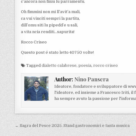
c’ancora non finìu lu parramentu.
Oh fimmini non mi ll’avit’a mali,
ca vui vinciti sempri la partita,
dill’omu siti lu pipedd’e u sali,
a vita ncia renditi…sapurita!
Rocco Criseo
Questo post é stato letto 40750 volte!
Tagged
dialetto calabrese
,
poesia
,
rocco criseo
Author:
Nino Pansera
Ideatore, fondatore e sviluppatore di www
l'ideatore, ed insieme a Francesco Iriti, il 
ha sempre avuto la passione per l'informa
Navigazione articoli
← Sagra del Pesce 2025. Stand gastronomici e tanta musica