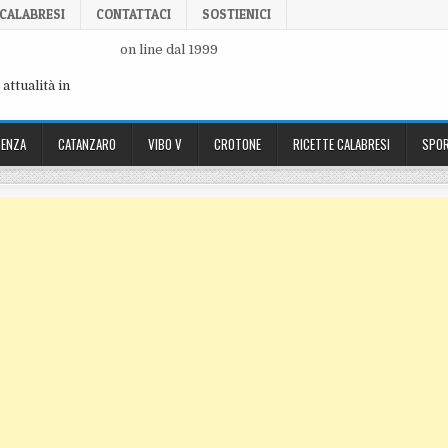
 CALABRESI
CONTATTACI
SOSTIENICI
on line dal 1999
attualità in
ENZA
CATANZARO
VIBO V
CROTONE
RICETTE CALABRESI
SPOR