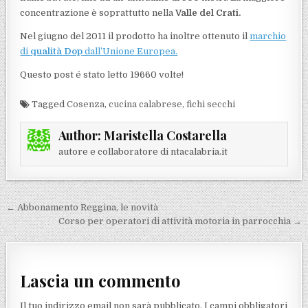
concentrazione è soprattutto nella
Valle del Crati.
Nel giugno del 2011 il prodotto ha inoltre ottenuto il
marchio
di
qualità Dop
dall’Unione Europea.
Questo post é stato letto 19660 volte!
Tagged
Cosenza
,
cucina calabrese
,
fichi secchi
Author:
Maristella Costarella
autore e collaboratore di ntacalabria.it
Navigazione articoli
← Abbonamento Reggina, le novità
Corso per operatori di attività motoria in parrocchia →
Lascia un commento
Il tuo indirizzo email non sarà pubblicato.
I campi obbligatori