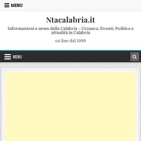
Skip to content
MENU
Ntacalabria.it
Informazioni e news dalla Calabria – Cronaca, Eventi, Politica e
attualità in Calabria
on line dal 1999
MENU