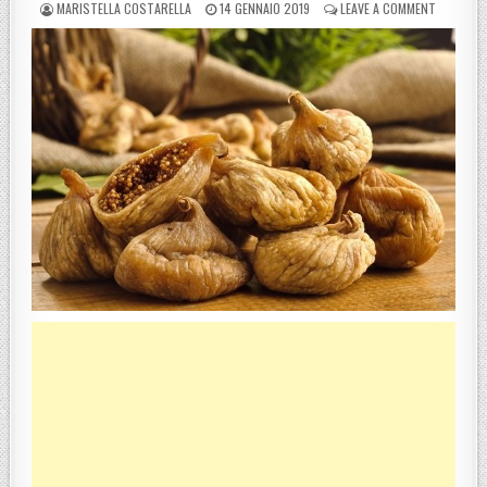
POSTED BY
POSTED ON
ON I FIC
MARISTELLA COSTARELLA
14 GENNAIO 2019
LEAVE A COMMENT