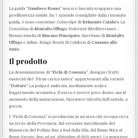
La guida
“Gambero Rosso”
non si è lasciata scappare una
prelibatezza simile. Su 7 aziende consigliate dalla rinomata
guida, 5 sono cosentine: Colavolpe di
Belmonte Calabro
; La
Cosentina di
Montalto Uffugo
; Dolcezze Mediterranee –
Nonna Amelia di
Marano Principato
; Garritano di
Montalto
Uffugo
e infine, Rango Bontà di Calabria di
Cassano allo
Ionio
.
Il prodotto
La denominazione di
“Fichi di Cosenza”
, designa i frutti
essiccati del “Ficus carica sativa” appartenenti alla varietà
“Dottato”.
La polpa è ambrata, mediamente soda e
leggermente aromatica. Il succo è invece poco denso, ma al
momento della maturazione, fuoriesce talvolta dall’ostiolo, a
goccia.
I “Fichi di Cosenza” si producono in un’area che occupa circa
un terzo della Provincia, dal versante meridionale del
Massiccio del Pollino fino a Sud dalla Sila, dal fiume Nicà al
fiume Savuto, fino ad un’ altitudine di 800 metri. La maggiore