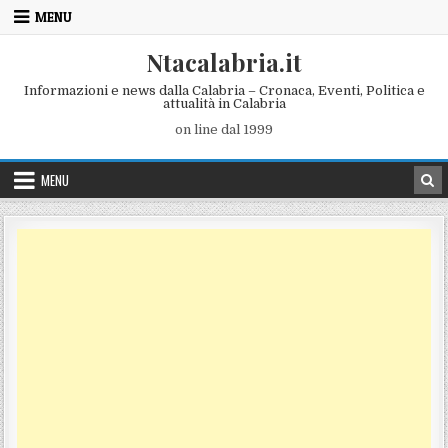
Skip to content
MENU
Ntacalabria.it
Informazioni e news dalla Calabria – Cronaca, Eventi, Politica e
attualità in Calabria
on line dal 1999
MENU