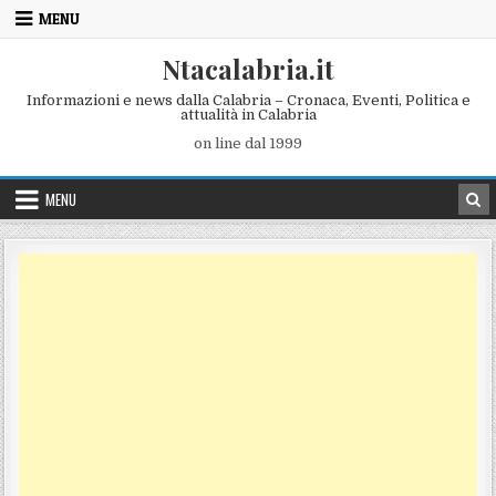
Skip to content
MENU
Ntacalabria.it
Informazioni e news dalla Calabria – Cronaca, Eventi, Politica e
attualità in Calabria
on line dal 1999
MENU