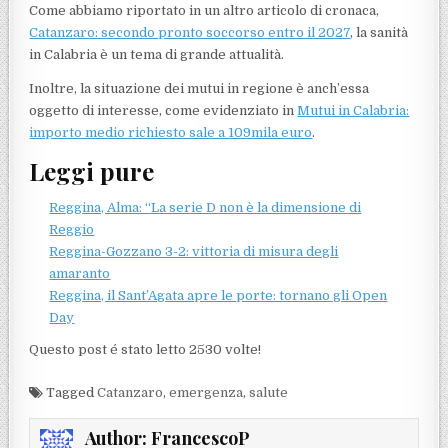
Come abbiamo riportato in un altro articolo di cronaca,
Catanzaro: secondo pronto soccorso entro il 2027
, la sanità
in Calabria è un tema di grande attualità.
Inoltre, la situazione dei mutui in regione è anch’essa
oggetto di interesse, come evidenziato in
Mutui in Calabria:
importo medio richiesto sale a 109mila euro
.
Leggi pure
Reggina, Alma: “La serie D non è la dimensione di
Reggio
Reggina-Gozzano 3-2: vittoria di misura degli
amaranto
Reggina, il Sant’Agata apre le porte: tornano gli Open
Day
Questo post é stato letto 2530 volte!
Tagged
Catanzaro
,
emergenza
,
salute
Author:
FrancescoP