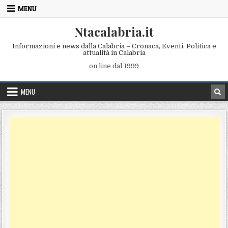
Skip to content
MENU
Ntacalabria.it
Informazioni e news dalla Calabria – Cronaca, Eventi, Politica e
attualità in Calabria
on line dal 1999
MENU