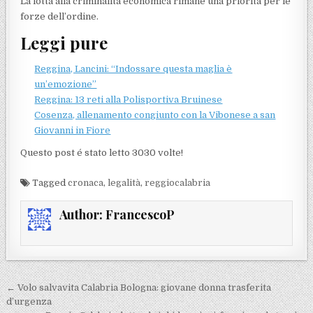
La lotta alla criminalità economica rimane una priorità per le
forze dell’ordine.
Leggi pure
Reggina, Lancini: “Indossare questa maglia è
un’emozione”
Reggina: 13 reti alla Polisportiva Bruinese
Cosenza, allenamento congiunto con la Vibonese a san
Giovanni in Fiore
Questo post é stato letto 3030 volte!
Tagged
cronaca
,
legalità
,
reggiocalabria
Author:
FrancescoP
Navigazione articoli
← Volo salvavita Calabria Bologna: giovane donna trasferita
d’urgenza