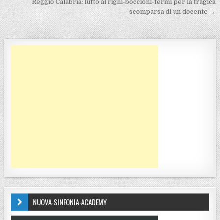
Reggio Calabria: lutto al righi-boccioni-fermi per la tragica
scomparsa di un docente →
NUOVA-SINFONIA-ACADEMY