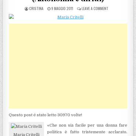
POSTED BY
POSTED ON
ON CATANZARO, NO
CRISTINA
9 MAGGIO 2011
LEAVE A COMMENT
Questo post é stato letto 30970 volte!
«Che non sia facile per una donna fare
politica è fatto tristemente acclarato.
Maria Critelli