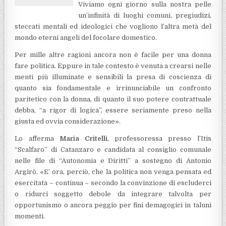
Viviamo ogni giorno sulla nostra pelle
un’infinità di luoghi comuni, pregiudizi,
steccati mentali ed ideologici che vogliono l’altra metà del
mondo eterni angeli del focolare domestico.
Per mille altre ragioni ancora non è facile per una donna
fare politica. Eppure in tale contesto è venuta a crearsi nelle
menti più illuminate e sensibili la presa di coscienza di
quanto sia fondamentale e irrinunciabile un confronto
paritetico con la donna, di quanto il suo potere contrattuale
debba, “a rigor di logica”, essere seriamente preso nella
giusta ed ovvia considerazione».
Lo afferma
Maria Critelli
, professoressa presso l’Itis
“Scalfaro” di Catanzaro e candidata al consiglio comunale
nelle file di “Autonomia e Diritti” a sostegno di Antonio
Argirò. «E’ ora, perciò, che la politica non venga pensata ed
esercitata – continua – secondo la convinzione di escluderci
o ridurci soggetto debole da integrare talvolta per
opportunismo o ancora peggio per fini demagogici in taluni
momenti.