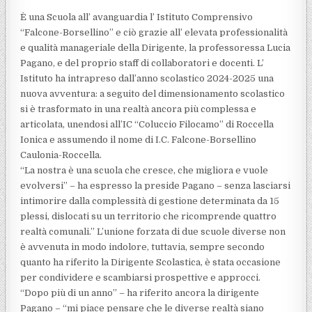
È una Scuola all’ avanguardia l’ Istituto Comprensivo
“Falcone-Borsellino” e ciò grazie all’ elevata professionalità
e qualità manageriale della Dirigente, la professoressa Lucia
Pagano, e del proprio staff di collaboratori e docenti. L’
Istituto ha intrapreso dall’anno scolastico 2024-2025 una
nuova avventura: a seguito del dimensionamento scolastico
si è trasformato in una realtà ancora più complessa e
articolata, unendosi all’IC “Coluccio Filocamo” di Roccella
Ionica e assumendo il nome di I.C. Falcone-Borsellino
Caulonia-Roccella.
“La nostra è una scuola che cresce, che migliora e vuole
evolversi” – ha espresso la preside Pagano – senza lasciarsi
intimorire dalla complessità di gestione determinata da 15
plessi, dislocati su un territorio che ricomprende quattro
realtà comunali.” L’unione forzata di due scuole diverse non
è avvenuta in modo indolore, tuttavia, sempre secondo
quanto ha riferito la Dirigente Scolastica, è stata occasione
per condividere e scambiarsi prospettive e approcci.
“Dopo più di un anno” – ha riferito ancora la dirigente
Pagano – “mi piace pensare che le diverse realtà siano