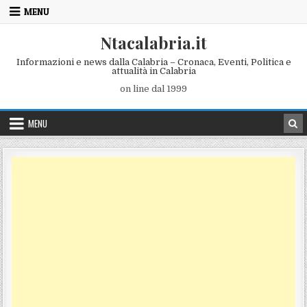
Skip to content
MENU
Ntacalabria.it
Informazioni e news dalla Calabria – Cronaca, Eventi, Politica e
attualità in Calabria
on line dal 1999
MENU