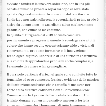
avviate a fondersi in una vera soluzione, non in una più
banale emulsione pronta a separasi dopo essere stata
agitata. Oggi valorizziamo le vocazioni del territorio –
l’indirizzo musicale nella scuola secondaria di primo grado è
attivo da questo anno – e guardiamo ad un miglioramento
graduale, non effimero ma costante.
In qualità di Dirigente dal 2019 ho visto cambiare
positivamente e progressivamente la scuola grazie a tutti
coloro che hanno accolto con entusiasmo sfide e visioni di
rinnovamento, proposte formative e di innovazione
tecnologico-digitale. L’esercizio di una curiosità costruttiva
e la volontà di approfondire problemi anche complessi, è
l’elemento da curare e far germogliare.
Il curricolo verticale d’arte, nel quale sono confluite tutte le
tematiche ad esso connesse, fornisce evidenza della mission
dell’Istituzione scolastica che è capofila di una Rete per
l’Arte ed ha all’attivo collaborazioni e Convenzioni con i
Comuni e con le Agenzie dell’articolato territorio.” Un
istituto, dunque, con un impegnativo, ma con la forte la
consapevolezza che il benessere di tutte le componenti è