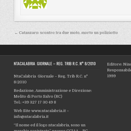
Navigazione articoli
← Catanzaro: scontro tra due moto, morto un poliziotto
NTACALABRIA GIORNALE – REG. TRIB R.C. N° 8/2010
Editore: Nin
Responsabile
1999
NtaCalabria Giornale – Reg. Trib R.C. n°
8/2010
Redazione, Amministrazione e Direzione:
Melito di Porto Salvo (RC)
Tel.: +39 327 17 30 49 8
Web Site www.ntacalabria.it –
info@ntacalabria.it
“Il nome ed il logo ntacalabria, sono un
marchio registrato” presso CCIAA – RC