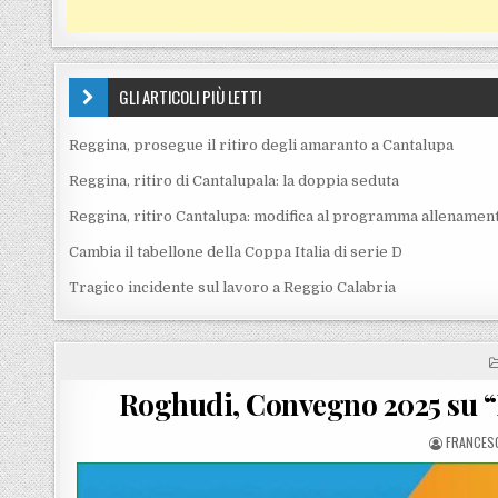
GLI ARTICOLI PIÙ LETTI
Reggina, prosegue il ritiro degli amaranto a Cantalupa
Reggina, ritiro di Cantalupala: la doppia seduta
Reggina, ritiro Cantalupa: modifica al programma allenament
Cambia il tabellone della Coppa Italia di serie D
Tragico incidente sul lavoro a Reggio Calabria
Roghudi, Convegno 2025 su “L
POSTED 
FRANCESC