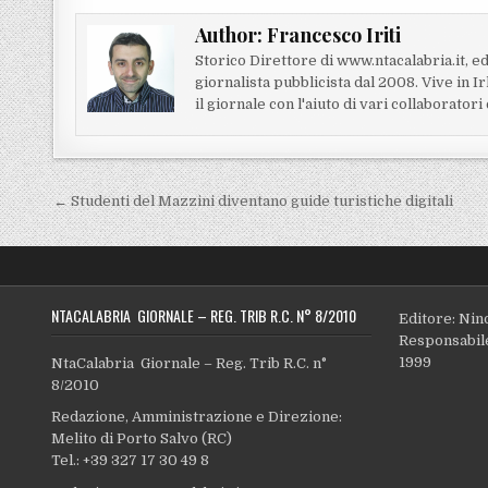
Author:
Francesco Iriti
Storico Direttore di www.ntacalabria.it, ed
giornalista pubblicista dal 2008. Vive in 
il giornale con l'aiuto di vari collaborator
Navigazione articoli
← Studenti del Mazzini diventano guide turistiche digitali
NTACALABRIA GIORNALE – REG. TRIB R.C. N° 8/2010
Editore: Nin
Responsabile
1999
NtaCalabria Giornale – Reg. Trib R.C. n°
8/2010
Redazione, Amministrazione e Direzione:
Melito di Porto Salvo (RC)
Tel.: +39 327 17 30 49 8