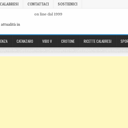
 CALABRESI
CONTATTACI
SOSTIENICI
on line dal 1999
attualità in
ENZA
CATANZARO
VIBO V
CROTONE
RICETTE CALABRESI
SPOR