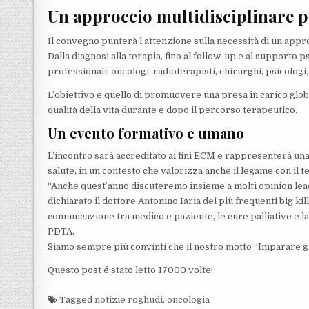
Un approccio multidisciplinare pe
Il convegno punterà l’attenzione sulla necessità di un appro
Dalla diagnosi alla terapia, fino al follow-up e al supporto p
professionali: oncologi, radioterapisti, chirurghi, psicologi, n
L’obiettivo è quello di promuovere una presa in carico globa
qualità della vita durante e dopo il percorso terapeutico.
Un evento formativo e umano
L’incontro sarà accreditato ai fini ECM e rappresenterà una
salute, in un contesto che valorizza anche il legame con il te
“Anche quest’anno discuteremo insieme a molti opinion lead
dichiarato il dottore Antonino Iaria dei più frequenti big ki
comunicazione tra medico e paziente, le cure palliative e l
PDTA.
Siamo sempre più convinti che il nostro motto “Imparare gli 
Questo post é stato letto 17000 volte!
Tagged
notizie roghudi
,
oncologia