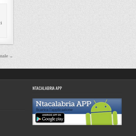
ti
ionale →
NTACALABRIA APP