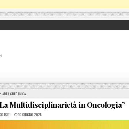
i
POSTED IN
AREA GRECANICA
a Multidisciplinarietà in Oncologia”
BY
POSTED ON
O IRITI
10 GIUGNO 2025