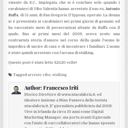
vissuto da S.C., impiegata, che si é concluso solo quando i
carabinieri di Vibo Valentia hanno arrestato il suo ex,
Antonio
Ruffa
, di 51 anni, di San Gregorio D’Ippona, operaio. La donna
si é presentata ai carabinieri nei primi giorni di gennaio ed
ha raccontato mesi di persecuzioni attuate da Ruffa con il
quale, fino ai primi mesi del 2009, aveva avuto una
contrastata storia d’amore nel corso della quale l’uomo le
impediva di uscire di casa e di incontrare i familiari. L’uomo
é stato quindi arrestato con l’accusa di stalking.
Questo post é stato letto 32520 volte!
Tagged
arresto vibo
,
stalking
Author:
Francesco Iriti
Storico Direttore di www.ntacalabria.it, ed
ideatore insieme a Nino Pansera della testata
ntacalabria.it, E' giornalista pubblicista dal 2008.
Vive in Irlanda da circa 10 anni come Digital
Marketing Manager, ma porta avanti il giornale
con l'aiuto di vari collaboratori che hanno sposato