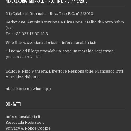
NTACALABRIA GIORNALE – REG. TRIB R.C. N° 8/2010
NtaCalabria Giornale – Reg. Trib R.C. n° 8/2010
Redazione, Amministrazione e Direzione: Melito di Porto Salvo
(RC)
Tel.: +39 327 17 30 49 8
Web Site www.ntacalabria.it – info@ntacalabria.it
“Il nome ed il logo ntacalabria, sono un marchio registrato”
presso CCIAA – RC
Editore: Nino Pansera; Direttore Responsabile: Francesco Iriti
# On Line dal 1999
ntacalabria su whatsapp
CONTATTI
info@ntacalabria.it
Scrivi alla Redazione
Privacy & Police Cookie