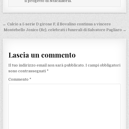
il progetto di Ntacalabria.
Navigazione articoli
← Calcio a 5 serie D girone F, il Bovalino continua a vincere
Montebello Jonico (Rc), celebrati i funerali di Salvatore Pagliaro →
Lascia un commento
Il tuo indirizzo email non sarà pubblicato.
I campi obbligatori
sono contrassegnati
*
Commento
*