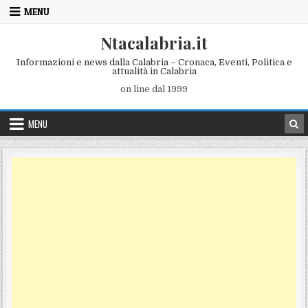
Skip to content
MENU
Ntacalabria.it
Informazioni e news dalla Calabria – Cronaca, Eventi, Politica e
attualità in Calabria
on line dal 1999
MENU