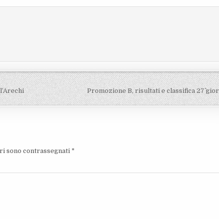
l’Arechi
Promozione B, risultati e classifica 27^ gi
ori sono contrassegnati
*