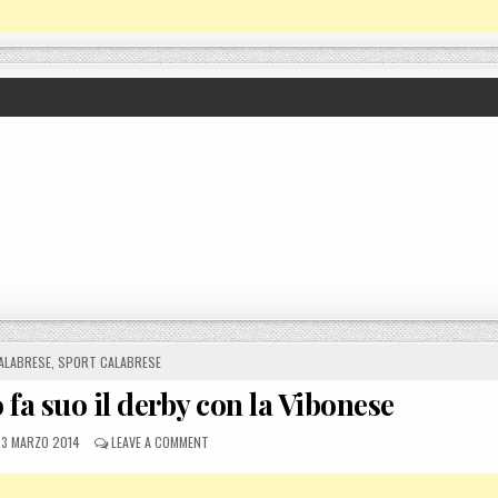
N
ALABRESE
,
SPORT CALABRESE
 fa suo il derby con la Vibonese
OSTED ON
ON SERIE D: L’HINTERREGGIO FA SUO IL DERBY CON L
3 MARZO 2014
LEAVE A COMMENT