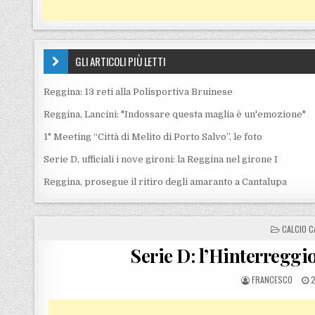
GLI ARTICOLI PIÙ LETTI
Reggina: 13 reti alla Polisportiva Bruinese
Reggina, Lancini: "Indossare questa maglia è un'emozione"
1° Meeting “Città di Melito di Porto Salvo”, le foto
Serie D, ufficiali i nove gironi: la Reggina nel girone I
Reggina, prosegue il ritiro degli amaranto a Cantalupa
POSTED I
CALCIO C
Serie D: l’Hinterreggio
POSTED BY
P
FRANCESCO
2