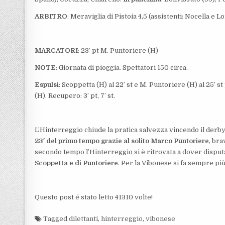
ARBITRO
: Meraviglia di Pistoia 4,5 (assistenti: Nocella e L
MARCATORI
: 23’ pt M. Puntoriere (H)
NOTE
: Giornata di pioggia. Spettatori 150 circa.
Espulsi
: Scoppetta (H) al 22’ st e M. Puntoriere (H) al 25’ 
(H). Recupero: 3’ pt, 7’ st.
L’Hinterreggio chiude la pratica salvezza vincendo il derby
23′ del primo tempo grazie al solito Marco Puntoriere
, bra
secondo tempo l’Hinterreggio si è ritrovata a dover disputar
Scoppetta e di Puntoriere
. Per la Vibonese si fa sempre più
Questo post é stato letto 41310 volte!
Tagged
dilettanti
,
hinterreggio
,
vibonese