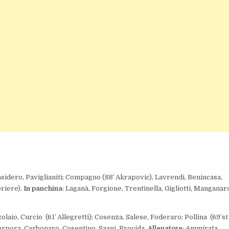
pasidero, Paviglianiti; Compagno (88′ Akrapovic), Lavrendi, Benincasa,
oriere).
In panchina
: Laganà, Forgione, Trentinella, Gigliotti, Manganar
lzolaio, Curcio (61′ Allegretti); Cosenza, Salese, Foderaro; Pollina (69’st
Porpora, Carbonaro, Cosentino, Saani, Procida.
Allenatore
: Ammirata