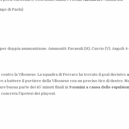
ongo di Paola)
st per doppia ammonizione. Ammoniti: Favasuli (H), Curcio (V). Angoli: 4
 contro la Vibonese. La squadra di Ferraro ha trovato il goal decisivo
a
vo a battere il portiere della Vibonese con un preciso tiro di destro. N
e buona parte dei 45′ minuti finali in
9 uomini a causa delle espulsion
 concreta l’ipotesi dei playout.