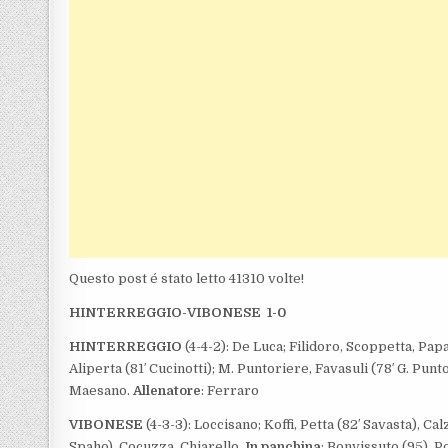
Questo post é stato letto 41310 volte!
HINTERREGGIO-VIBONESE 1-0
HINTERREGGIO
(4-4-2): De Luca; Filidoro, Scoppetta, Pa
Aliperta (81′ Cucinotti); M. Puntoriere, Favasuli (78′ G. Punt
Maesano.
Allenatore
: Ferraro
VIBONESE
(4-3-3): Loccisano; Koffi, Petta (82′ Savasta), Ca
Spaho), Cocuzza, Chiarello.
In panchina
: Bonvissuto (95), 