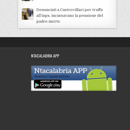
Denunciati a Castrovillari per truffa
all’inps, incassavano la pensione del
padre morto
NTACALABRIA APP