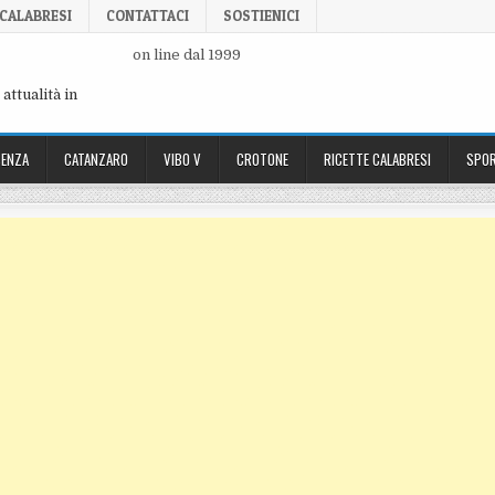
 CALABRESI
CONTATTACI
SOSTIENICI
on line dal 1999
attualità in
ENZA
CATANZARO
VIBO V
CROTONE
RICETTE CALABRESI
SPOR