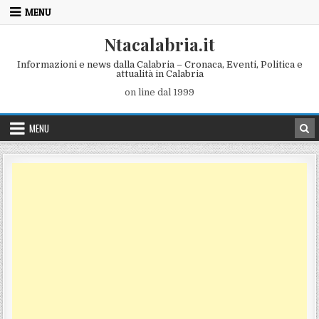
Skip to content
MENU
Ntacalabria.it
Informazioni e news dalla Calabria – Cronaca, Eventi, Politica e
attualità in Calabria
on line dal 1999
MENU